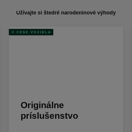
Užívajte si štedré narodeninové výhody
V CENE VOZIDLA
Originálne
príslušenstvo