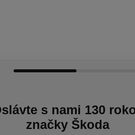
Konfigurátor
Ponuka skladových vozidiel
slávte s nami 130 rok
značky Škoda