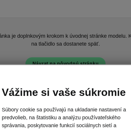
ránka je doplnkovým krokom k úvodnej stránke modelu. K
na tlačidlo sa dostanete späť.
Návrat na pôvodnú stránku
Vážime si vaše súkromie
Súbory cookie sa používajú na ukladanie nastavení a
predvolieb, na štatistiku a analýzu používateľského
Škoda Elroq -
správania, poskytovanie funkcií sociálnych sietí a