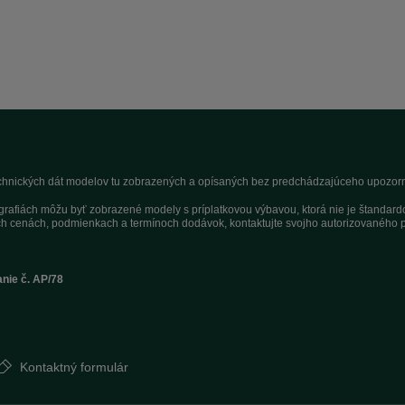
technických dát modelov tu zobrazených a opísaných bez predchádzajúceho upozorne
tografiách môžu byť zobrazené modely s príplatkovou výbavou, ktorá nie je štandar
h cenách, podmienkach a termínoch dodávok, kontaktujte svojho autorizovaného p
anie č. AP/78
Kontaktný formulár