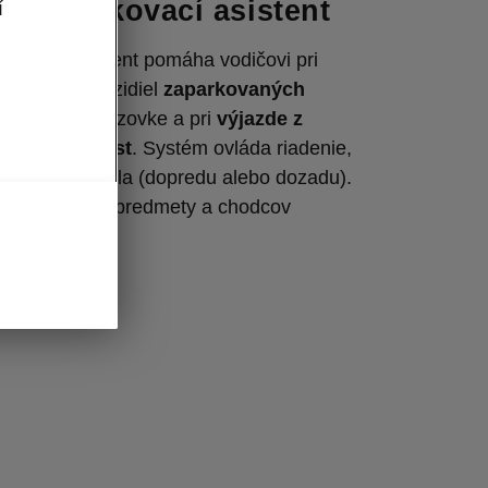
ntný parkovací asistent
í
arkovací asistent pomáha vodičovi pri
dla v rade vozidiel
zaparkovaných
bo
kolmo
k vozovke a pri
výjazde z
kovacích miest
. Systém ovláda riadenie,
er jazdy vozidla (dopredu alebo dozadu).
e detegovať predmety a chodcov
žke s nimi.