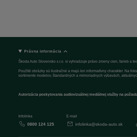
Právna informácia
Škoda Auto Slovensko s.r.o. si vyhradzuje právo zmeny cien, farieb a 
Použité obrázky sú ilustračné a majú len informatívny charakter. Na fo
sortimente modelov, štandardných a mimoriadnych výbavách, aktuálnyc
Autorizácia poskytovania audiovizuálnej mediálnej služby na požiad
Infolinka
E-mail
0800 124 125
infolinka@skoda-auto.sk