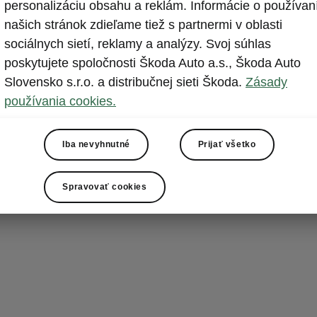
Intelige
personalizáciu obsahu a reklám. Informácie o používan
našich stránok zdieľame tiež s partnermi v oblasti
Inteligentný p
sociálnych sietí, reklamy a analýzy. Svoj súhlas
parkovaní vozi
poskytujete spoločnosti Škoda Auto a.s., Škoda Auto
pozdĺžne
ale
Slovensko s.r.o. a distribučnej sieti Škoda.
Zásady
takýchto par
používania cookies.
brzdenie a sm
Zároveň dokáž
Iba nevyhnutné
Prijať všetko
a zabrániť zrá
Spravovať cookies