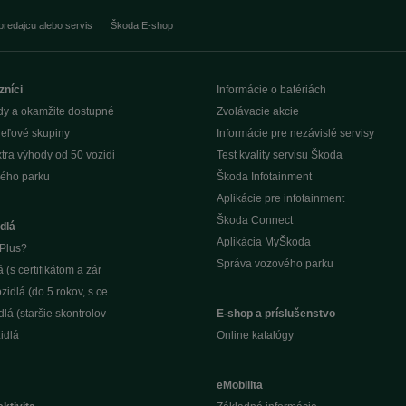
predajcu alebo servis
Škoda E-shop
zníci
Informácie o batériách
dy a okamžite dostupné
Zvolávacie akcie
ieľové skupiny
Informácie pre nezávislé servisy
tra výhody od 50 vozidi
Test kvality servisu Škoda
ého parku
Škoda Infotainment
Aplikácie pre infotainment
Škoda Connect
dlá
Aplikácia MyŠkoda
Plus?
Správa vozového parku
(s certifikátom a zár
idlá (do 5 rokov, s ce
lá (staršie skontrolov
E-shop a príslušenstvo
idlá
Online katalógy
eMobilita