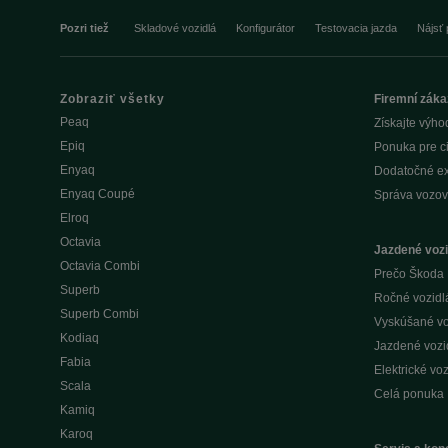
Pozri tiež
Skladové vozidlá
Konfigurátor
Testovacia jazda
Nájsť 
Zobraziť všetky
Firemní záka
Peaq
Získajte výho
Epiq
Ponuka pre c
Enyaq
Dodatočné ex
Enyaq Coupé
Správa vozov
Elroq
Octavia
Jazdené vozi
Octavia Combi
Prečo Škoda 
Superb
Ročné vozidlá 
Superb Combi
Vyskúšané voz
Kodiaq
Jazdené vozid
Fabia
Elektrické voz
Scala
Celá ponuka
Kamiq
Karoq