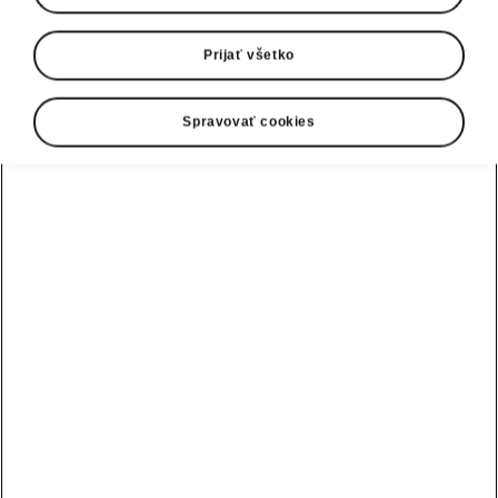
Prijať všetko
Spravovať cookies
Fabia
130
Športová DNA
Objednať
Konfigurátor
Ďalšie verzie modelu
Škoda Fabia