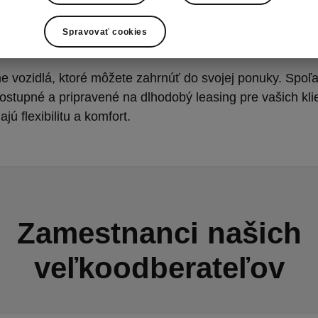
Spravovať cookies
 vozidlá, ktoré môžete zahrnúť do svojej ponuky. Spoľa
stupné a pripravené na dlhodobý leasing pre vašich kli
ajú flexibilitu a komfort.
Zamestnanci našich
veľkoodberateľov