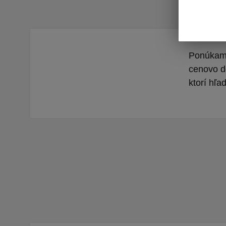
Ponúkame
cenovo do
ktorí hľad