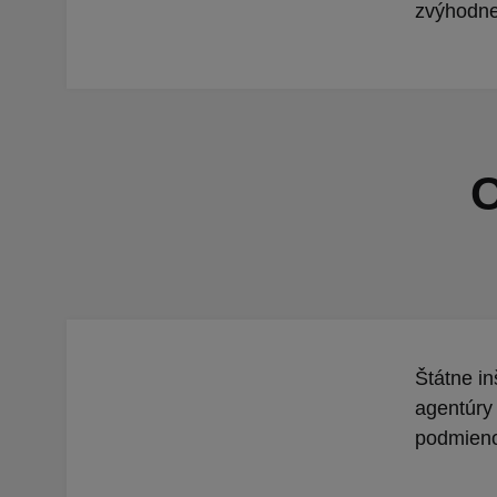
zvýhodne
O
Štátne in
agentúry 
podmieno