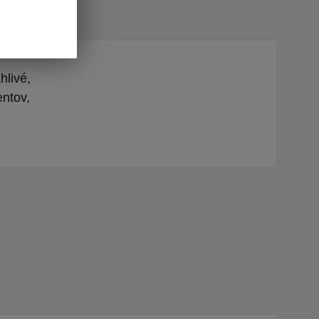
hlivé,
entov,