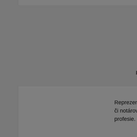
Reprezent
či notáro
profesie.