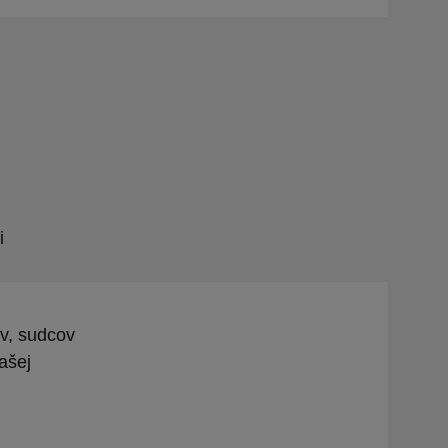
i
ov, sudcov
ašej