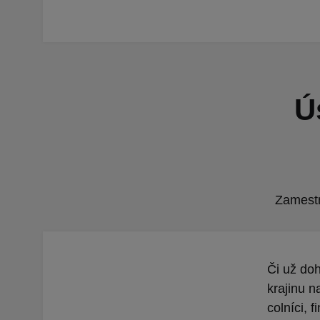
Ú
Zamestna
Či už doh
krajinu n
colníci, 