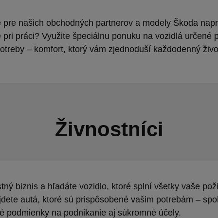
e pre našich obchodných partnerov a modely Škoda napr
 pri práci? Využite špeciálnu ponuku na vozidlá určené 
otreby – komfort, ktorý vám zjednoduší každodenný živo
Živnostníci
tný biznis a hľadáte vozidlo, ktoré splní všetky vaše po
jdete autá, ktoré sú prispôsobené vašim potrebám – spoľ
é podmienky na podnikanie aj súkromné účely.