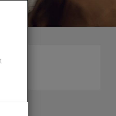
výhodnenia
í
onuku aj
i