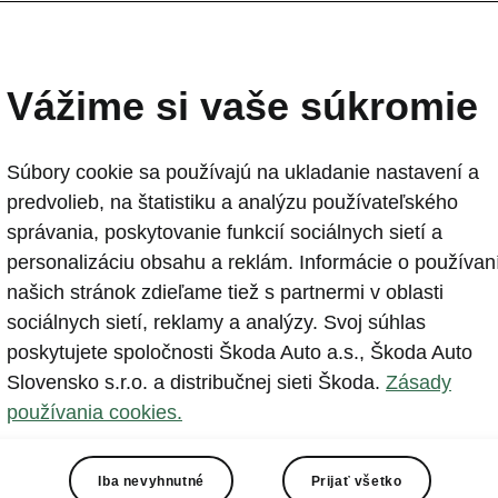
Vážime si vaše súkromie
Súbory cookie sa používajú na ukladanie nastavení a
predvolieb, na štatistiku a analýzu používateľského
správania, poskytovanie funkcií sociálnych sietí a
šich
akčných ponúk
máme počas celého roka k dispozícii z
personalizáciu obsahu a reklám. Informácie o používan
cieľové skupiny. Presvedčte sa sami, možno máme výhodnú p
našich stránok zdieľame tiež s partnermi v oblasti
sociálnych sietí, reklamy a analýzy. Svoj súhlas
poskytujete spoločnosti Škoda Auto a.s., Škoda Auto
Slovensko s.r.o. a distribučnej sieti Škoda.
Zásady
používania cookies.
Leasingové spoločnost
Iba nevyhnutné
Prijať všetko