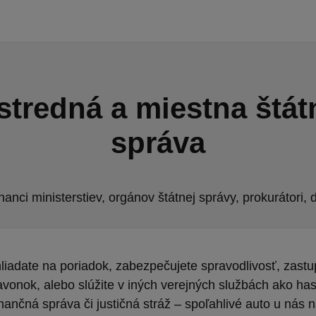
stredná a miestna štát
správa
nci ministerstiev, orgánov štátnej správy, prokurátori, 
liadate na poriadok, zabezpečujete spravodlivosť, zastu
avonok, alebo slúžite v iných verejných službách ako hasi
finančná správa či justičná stráž – spoľahlivé auto u nás 