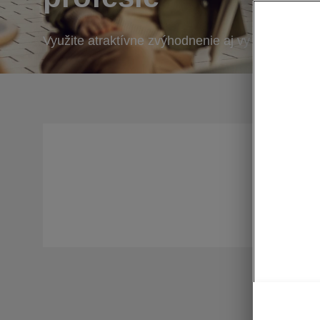
Využite atraktívne zvýhodnenie aj vy
Okrem na
pre tzv. 
pre vás: