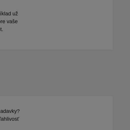
íklad už
pre vaše
t.
žiadavky?
ahlivosť