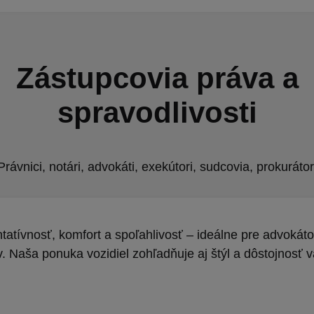
Zástupcovia práva a
spravodlivosti
Právnici, notári, advokáti, exekútori, sudcovia, prokurátor
atívnosť, komfort a spoľahlivosť – ideálne pre advokát
v. Naša ponuka vozidiel zohľadňuje aj štýl a dôstojnosť v