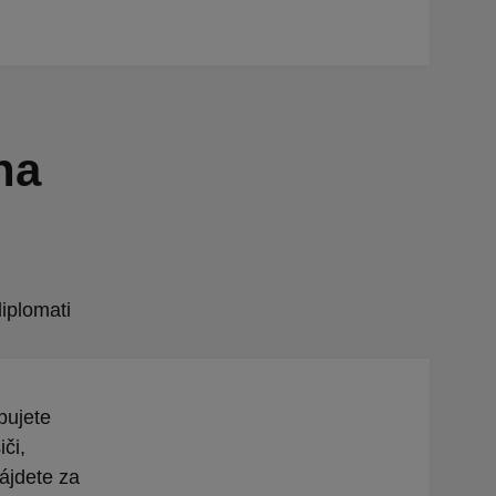
na
diplomati
pujete
či,
nájdete za