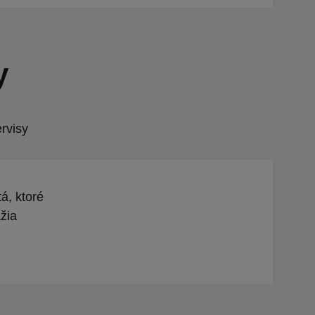
y
rvisy
á, ktoré
žia