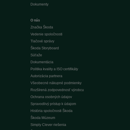
Dokumenty
O nás
Značka Škoda
Vedenie spoločnosti
Tlačové správy
Škoda Storyboard
Súťaže
Dokumentácia
Politika kvality a ISO certifikáty
Autorizácia partnera
Všeobecné nákupné podmienky
Rozšírená zodpovednosť výrobcu
Ochrana osobných údajov
Spravodlivý prístup k údajom
História spoločnosti Škoda
Škoda Múzeum
Simply Clever riešenia