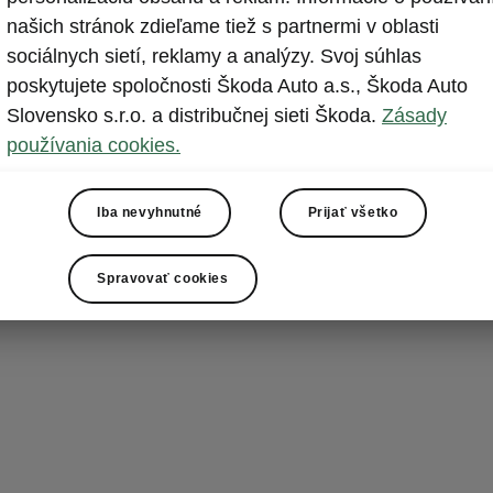
Vyhrieva
našich stránok zdieľame tiež s partnermi v oblasti
sociálnych sietí, reklamy a analýzy. Svoj súhlas
Na želanie mô
poskytujete spoločnosti Škoda Auto a.s., Škoda Auto
volantom, čo 
Slovensko s.r.o. a distribučnej sieti Škoda.
Zásady
máte ruky pre
používania cookies.
Hoci vyhrievan
ďalšia práca, 
vám stále zim
Iba nevyhnutné
Prijať všetko
príjemne zahre
Spravovať cookies