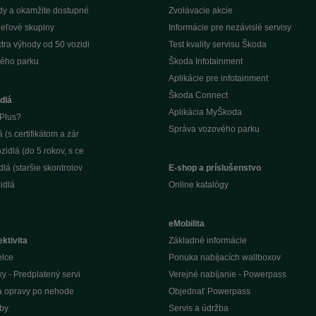
dy a okamžite dostupné
Zvolávacie akcie
ieľové skupiny
Informácie pre nezávislé servisy
tra výhody od 50 vozidi
Test kvality servisu Škoda
ého parku
Škoda Infotainment
Aplikácie pre infotainment
Škoda Connect
dlá
Aplikácia MyŠkoda
Plus?
Správa vozového parku
(s certifikátom a zár
idlá (do 5 rokov, s ce
lá (staršie skontrolov
E-shop a príslušenstvo
idlá
Online katalógy
eMobilita
ktivita
Základné informácie
elce
Ponuka nabíjacích wallboxov
ky - Predplatený servi
Verejné nabíjanie - Powerpass
na opravy po nehode
Objednať Powerpass
žby
Servis a údržba