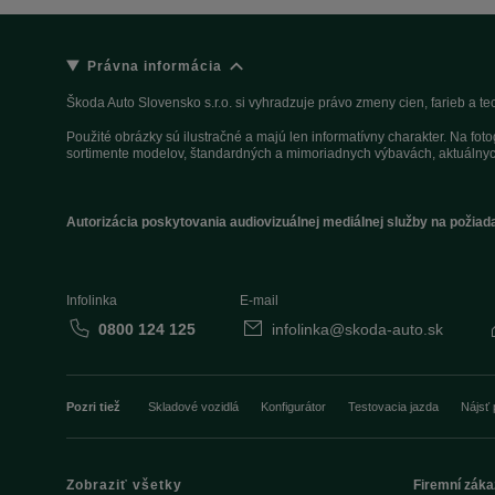
Právna informácia
Škoda Auto Slovensko s.r.o. si vyhradzuje právo zmeny cien, farieb a 
Použité obrázky sú ilustračné a majú len informatívny charakter. Na fo
sortimente modelov, štandardných a mimoriadnych výbavách, aktuálnyc
Autorizácia poskytovania audiovizuálnej mediálnej služby na požiad
Infolinka
E-mail
0800 124 125
infolinka@skoda-auto.sk
Pozri tiež
Skladové vozidlá
Konfigurátor
Testovacia jazda
Nájsť 
Zobraziť všetky
Firemní záka