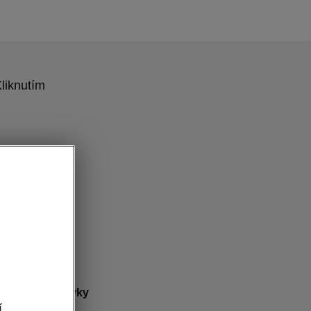
liknutím
 Komfortné prvky
í