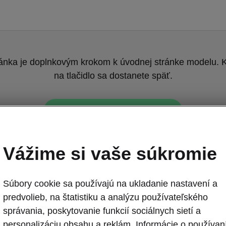
ránka je doplnkovým krokom k úvodnej stránke modelu. K
na tlačidlo sa dostanete späť.
Návrat na pôvodnú stránku
Vážime si vaše súkromie
Súbory cookie sa používajú na ukladanie nastavení a
predvolieb, na štatistiku a analýzu používateľského
správania, poskytovanie funkcií sociálnych sietí a
Škoda Elroq -
personalizáciu obsahu a reklám. Informácie o používan