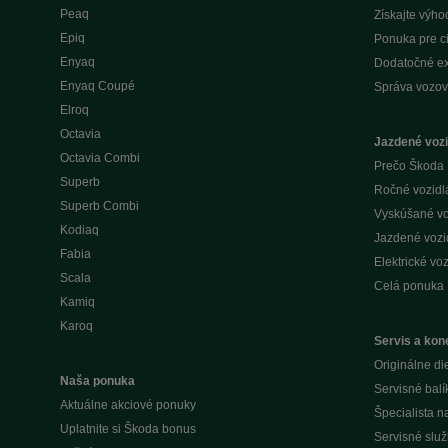
Peaq
Získajte výho
Epiq
Ponuka pre c
Enyaq
Dodatočné ex
Enyaq Coupé
Správa vozov
Elroq
Octavia
Jazdené vozi
Octavia Combi
Prečo Škoda 
Superb
Ročné vozidlá 
Superb Combi
Vyskúšané voz
Kodiaq
Jazdené vozid
Fabia
Elektrické voz
Scala
Celá ponuka
Kamiq
Karoq
Servis a kone
Originálne di
Naša ponuka
Servisné balí
Aktuálne akciové ponuky
Špecialista 
Uplatnite si Škoda bonus
Servisné slu