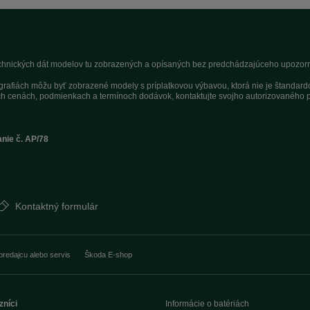
technických dát modelov tu zobrazených a opísaných bez predchádzajúceho upozorne
tografiách môžu byť zobrazené modely s príplatkovou výbavou, ktorá nie je štandar
h cenách, podmienkach a termínoch dodávok, kontaktujte svojho autorizovaného p
anie č. AP/78
Kontaktný formulár
predajcu alebo servis
Škoda E-shop
zníci
Informácie o batériách