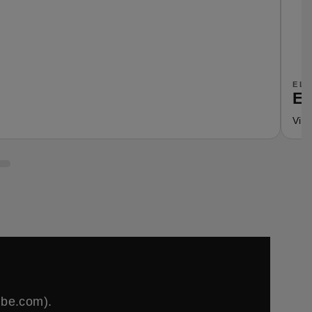
EL
En
Viac
ube.com).