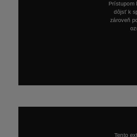
Prístupom 
dôjsť k 
zároveň p
oz
Tento ex