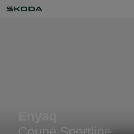
Enyaq
Coupé Sportline