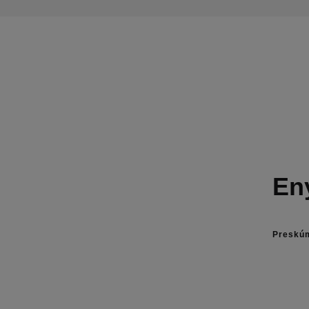
En
Preskúm