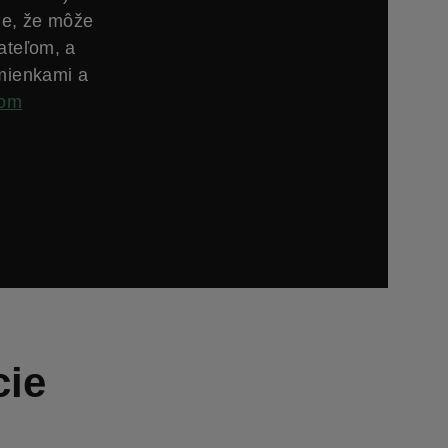
ie, že môže
ateľom, a
mienkami a
com
cie