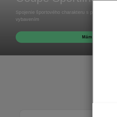
Spojenie športového charakteru s prémiovým
vybavením
Mám záujem