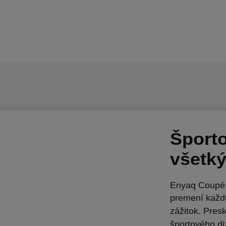
Šport
všetký
Enyaq Coupé S
premení každ
zážitok. Pres
športového di