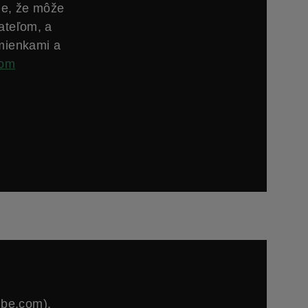
ie, že môže
ateľom, a
mienkami a
com
ube.com).