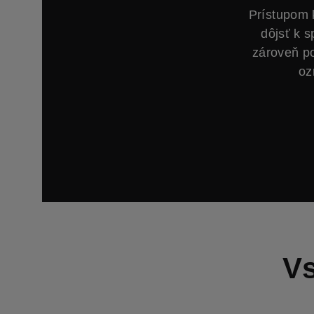
Prístupom 
dôjsť k 
zároveň p
oz
Vs