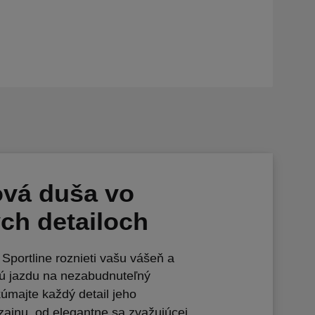
ová duša vo
ch detailoch
portline roznieti vašu vášeň a
ú jazdu na nezabudnuteľný
kúmajte každý detail jeho
zajnu, od elegantne sa zvažujúcej