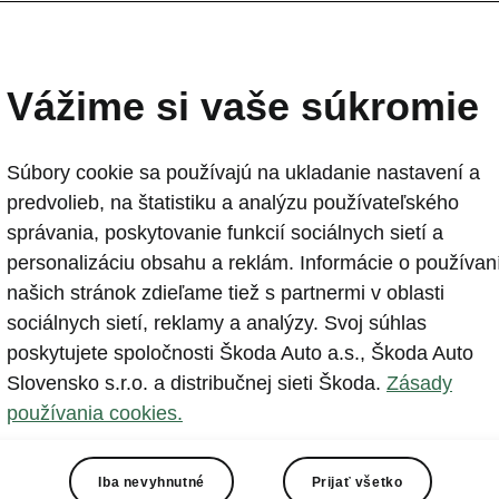
Vážime si vaše súkromie
Súbory cookie sa používajú na ukladanie nastavení a
predvolieb, na štatistiku a analýzu používateľského
správania, poskytovanie funkcií sociálnych sietí a
 rokmi sa dva bratské národy vydali spoločnou cest
personalizáciu obsahu a reklám. Informácie o používan
dy ideálna a nakoniec sa aj rozlúčili, Slováci a Česi zosta
našich stránok zdieľame tiež s partnermi v oblasti
stále spolu.
sociálnych sietí, reklamy a analýzy. Svoj súhlas
poskytujete spoločnosti Škoda Auto a.s., Škoda Auto
 že sme tých sto rokov mohli prežiť s vami a byť pri tom
Slovensko s.r.o. a distribučnej sieti Škoda.
Zásady
sko-Slovenska pre nás znamená navyše aj niečo iné.
St
používania cookies.
notka na slovenskom a českom trhu.
Iba nevyhnutné
Prijať všetko