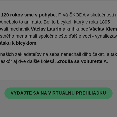
 120 rokov sme v pohybe.
Prvá ŠKODA v skutočnosti 
nebolo to ani auto. Bol to bicykel, ktorý v roku 1895
ovali mechanik
Václav Laurin
a kníhkupec
Václav Klem
stného mena mali spoločné ešte ďalšie veci - vynalieza
lásku k bicyklom
.
ašich zakladateľov na seba nenechali dlho čakať, a tak 
eskôr aj dve ďalšie kolesá.
Zrodila sa Voiturette A
.
VYDAJTE SA NA VIRTUÁLNU PREHLIADKU