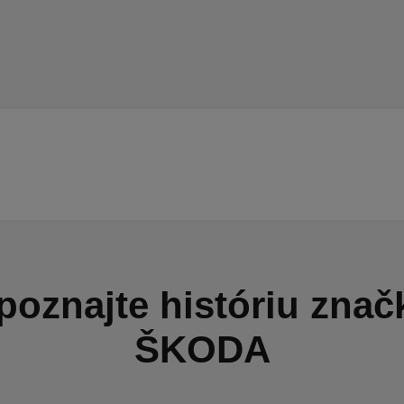
poznajte históriu znač
ŠKODA