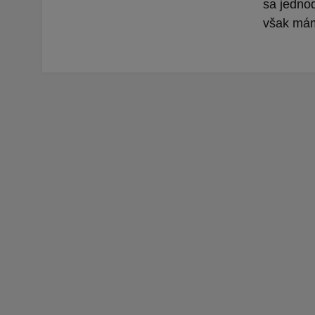
sa jednod
však máme