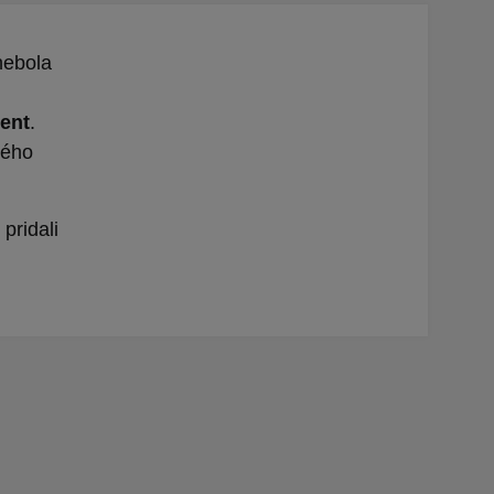
nebola
ent
.
vého
pridali