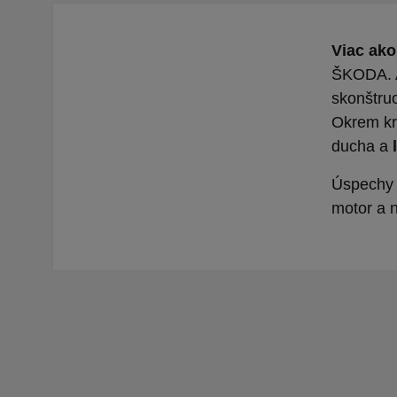
Viac ako
ŠKODA. A 
skonštru
Okrem kr
ducha a
Úspechy n
motor a n