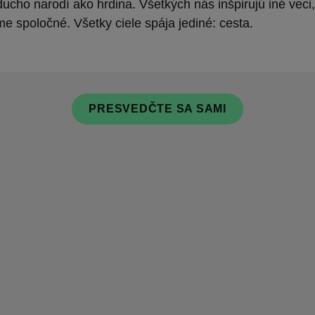
ucho narodí ako hrdina. Všetkých nás inšpirujú iné veci
 spoločné. Všetky ciele spája jediné: cesta.
PRESVEDČTE SA SAMI