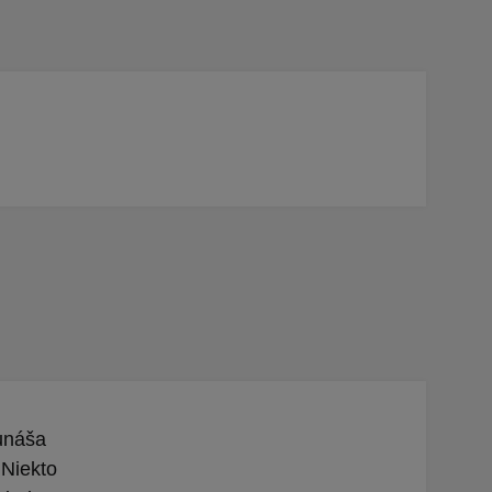
 unáša
 Niekto