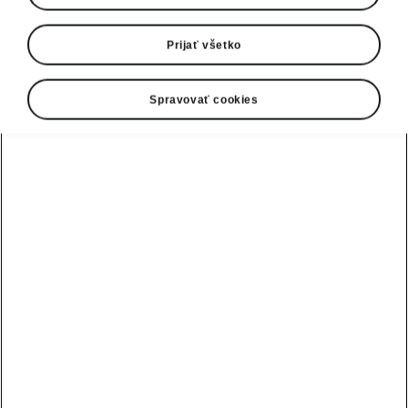
Prijať všetko
Spravovať cookies
Kamiq
Keď viete, čo vám sedí
Konfigurátor
Testovacia jazda
Ďalšie verzie modelu
Škoda Kamiq