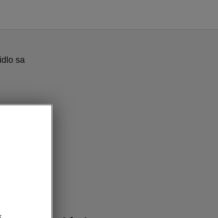
idlo sa
- Exteriér