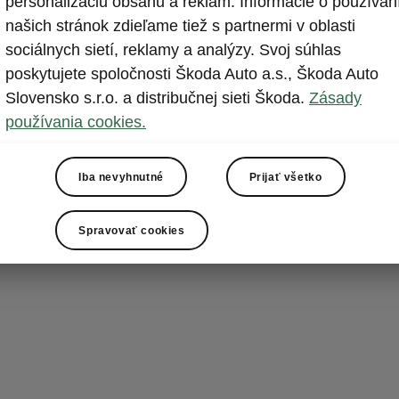
personalizáciu obsahu a reklám. Informácie o používan
Tvár čis
našich stránok zdieľame tiež s partnermi v oblasti
Osvetlený Tec
sociálnych sietí, reklamy a analýzy. Svoj súhlas
nahrádza trad
poskytujete spoločnosti Škoda Auto a.s., Škoda Auto
futuristickým
Slovensko s.r.o. a distribučnej sieti Škoda.
Zásady
svetlomety rá
používania cookies.
„pohľadom“, k
nárazníkom Spo
Iba nevyhnutné
Prijať všetko
nápisu Škoda 
jedného sofist
Spravovať cookies
rešpekt v spä