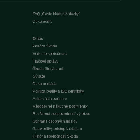
FAQ „Často kladené otázky“
Dokumenty
O nás
Značka Škoda
Vedenie spoločnosti
Tlačové správy
Škoda Storyboard
Súťaže
Dokumentácia
Politika kvality a ISO certifikáty
Autorizácia partnera
Všeobecné nákupné podmienky
Rozšírená zodpovednosť výrobcu
Ochrana osobných údajov
Spravodlivý prístup k údajom
História spoločnosti Škoda