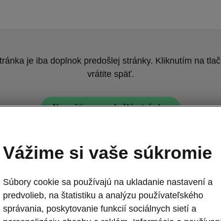
tránka je iba doplnok predošlej stránky. Kliknutím na tlač
vrátite späť.
Naspäť na predošlú stránku
Vážime si vaše súkromie
Súbory cookie sa používajú na ukladanie nastavení a
predvolieb, na štatistiku a analýzu používateľského
Peaq Sportline 
správania, poskytovanie funkcií sociálnych sietí a