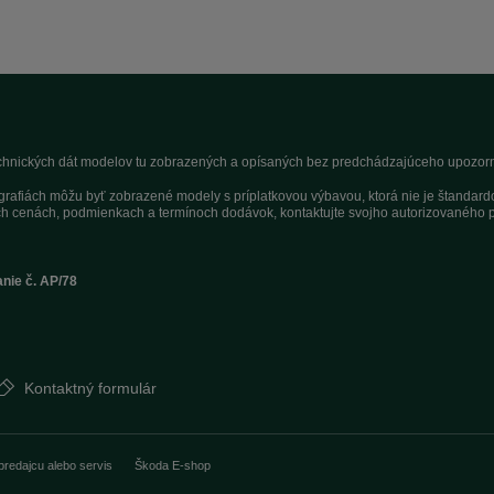
technických dát modelov tu zobrazených a opísaných bez predchádzajúceho upozorne
tografiách môžu byť zobrazené modely s príplatkovou výbavou, ktorá nie je štandar
h cenách, podmienkach a termínoch dodávok, kontaktujte svojho autorizovaného p
anie č. AP/78
Kontaktný formulár
predajcu alebo servis
Škoda E-shop