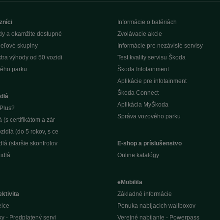
zníci
Informácie o batériách
dy a okamžite dostupné
Zvolávacie akcie
ieľové skupiny
Informácie pre nezávislé servisy
tra výhody od 50 vozidi
Test kvality servisu Škoda
ého parku
Škoda Infotainment
Aplikácie pre infotainment
Škoda Connect
dlá
Aplikácia MyŠkoda
Plus?
Správa vozového parku
(s certifikátom a zár
idlá (do 5 rokov, s ce
lá (staršie skontrolov
E-shop a príslušenstvo
idlá
Online katalógy
eMobilita
ktivita
Základné informácie
elce
Ponuka nabíjacích wallboxov
ky - Predplatený servi
Verejné nabíjanie - Powerpass