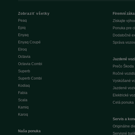
Zobraziť všetky
Firemní záka
Peaq
Získajte výho
Epiq
Ponuka pre c
Enyaq
Dodatočné ex
Enyaq Coupé
Správa vozov
Elroq
Octavia
Jazdené vozi
Octavia Combi
Prečo Škoda 
Superb
Ročné vozidlá 
Superb Combi
Vyskúšané voz
Kodiaq
Jazdené vozid
Fabia
Elektrické voz
Scala
Celá ponuka
Kamiq
Karoq
Servis a kone
Originálne di
Naša ponuka
Servisné balí