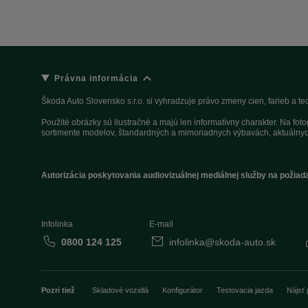
Právna informácia
Škoda Auto Slovensko s.r.o. si vyhradzuje právo zmeny cien, farieb a 
Použité obrázky sú ilustračné a majú len informatívny charakter. Na fo
sortimente modelov, štandardných a mimoriadnych výbavách, aktuálnyc
Autorizácia poskytovania audiovizuálnej mediálnej služby na požiad
Infolinka
E-mail
0800 124 125
infolinka@skoda-auto.sk
Pozri tiež
Skladové vozidlá
Konfigurátor
Testovacia jazda
Nájsť 