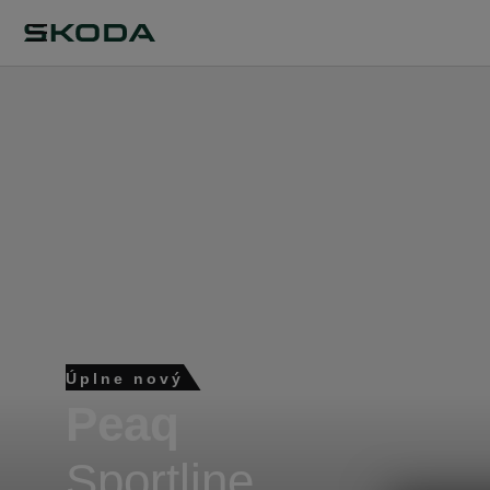
Úplne nový
Peaq
Sportline