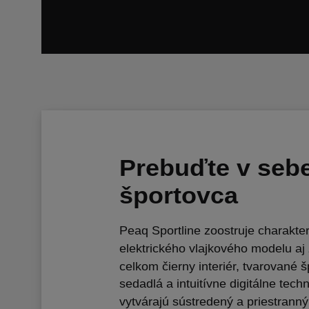
Prebuďte v seb
športovca
Peaq Sportline zoostruje charakte
elektrického vlajkového modelu aj
celkom čierny interiér, tvarované 
sedadlá a intuitívne digitálne tech
vytvárajú sústredený a priestranný