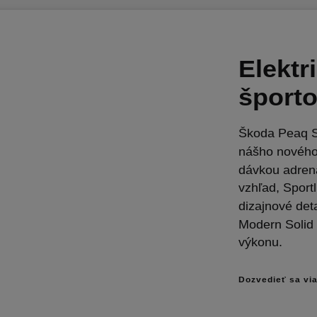
Elektr
šport
Škoda Peaq S
nášho nového 
dávkou adrenal
vzhľad, Sportl
dizajnové deta
Modern Solid 
výkonu.
Dozvedieť sa vi