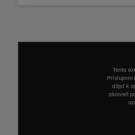
Tento ex
Prístupom 
dôjsť k 
zároveň p
oz