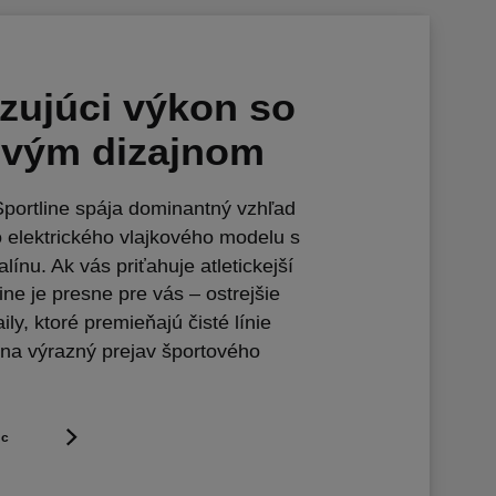
izujúci výkon so
ovým dizajnom
portline spája dominantný vzhľad
elektrického vlajkového modelu s
ínu. Ak vás priťahuje atletickejší
ine je presne pre vás – ostrejšie
ily, ktoré premieňajú čisté línie
na výrazný prejav športového
ac