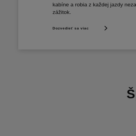
kabíne a robia z každej jazdy nez
zážitok.
Dozvedieť sa viac
Š