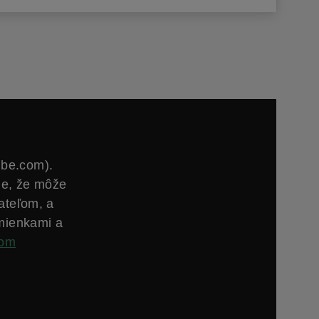
ube.com).
ie, že môže
ateľom, a
mienkami a
com