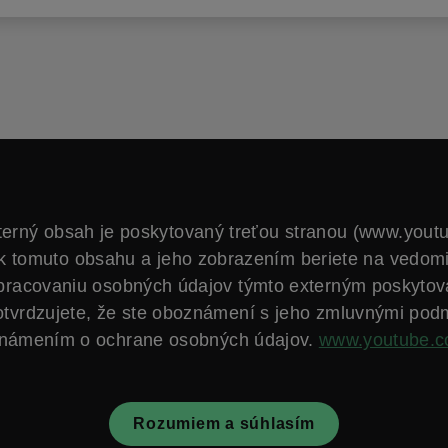
terný obsah je poskytovaný treťou stranou (www.yout
k tomuto obsahu a jeho zobrazením beriete na vedom
spracovaniu osobných údajov týmto externým poskytov
otvrdzujete, že ste oboznámení s jeho zmluvnými pod
námením o ochrane osobných údajov.
www.youtube.
Rozumiem a súhlasím