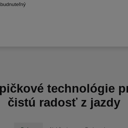
abudnuteľný
pičkové technológie p
čistú radosť z jazdy