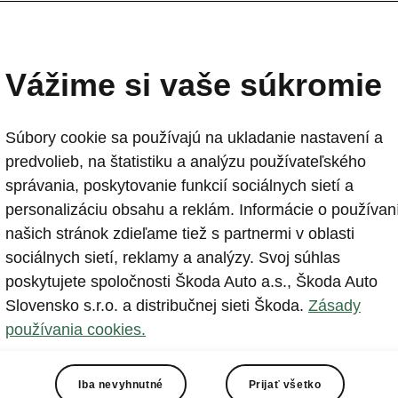
Vážime si vaše súkromie
Súbory cookie sa používajú na ukladanie nastavení a
predvolieb, na štatistiku a analýzu používateľského
správania, poskytovanie funkcií sociálnych sietí a
personalizáciu obsahu a reklám. Informácie o používan
našich stránok zdieľame tiež s partnermi v oblasti
sociálnych sietí, reklamy a analýzy. Svoj súhlas
poskytujete spoločnosti Škoda Auto a.s., Škoda Auto
Slovensko s.r.o. a distribučnej sieti Škoda.
Zásady
používania cookies.
terný obsah je poskytovaný treťou stranou (www.yout
k tomuto obsahu a jeho zobrazením beriete na vedom
spracovaniu osobných údajov týmto externým poskytov
Iba nevyhnutné
Prijať všetko