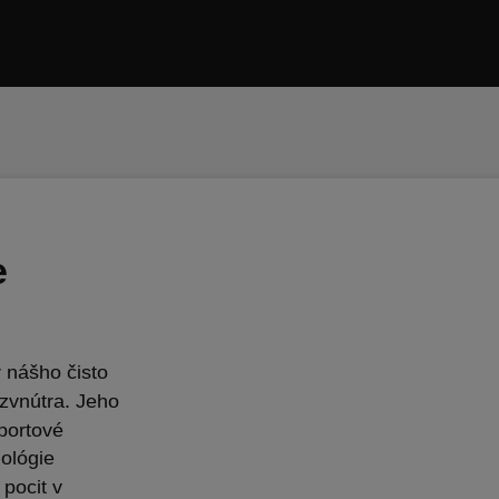
e
r nášho čisto
 zvnútra. Jeho
športové
nológie
 pocit v