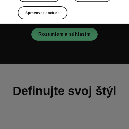
otvrdzujete, že ste oboznámení s jeho zmluvnými pod
námením o ochrane osobných údajov.
www.youtube.
Spravovať cookies
Rozumiem a súhlasím
Definujte svoj štýl