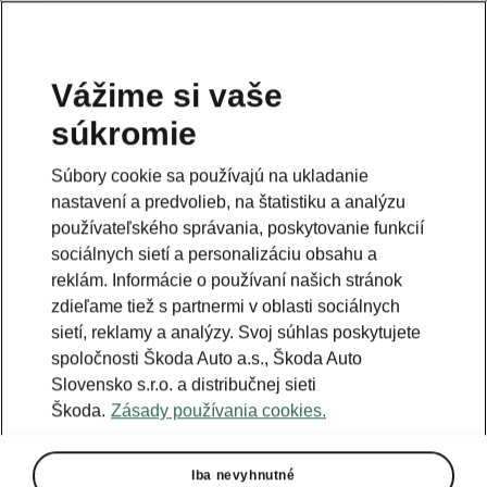
Vážime si vaše
súkromie
Táto stránka je iba doplnok predošlej stránky. Kliknutím
na tlačidlo sa vrátite späť.
Súbory cookie sa používajú na ukladanie
nastavení a predvolieb, na štatistiku a analýzu
Naspäť na predošlú stránku
používateľského správania, poskytovanie funkcií
sociálnych sietí a personalizáciu obsahu a
reklám. Informácie o používaní našich stránok
zdieľame tiež s partnermi v oblasti sociálnych
sietí, reklamy a analýzy. Svoj súhlas poskytujete
spoločnosti Škoda Auto a.s., Škoda Auto
Slovensko s.r.o. a distribučnej sieti
Škoda.
Zásady používania cookies.
Iba nevyhnutné