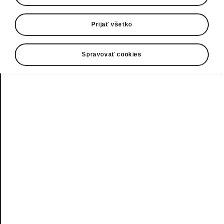
Prijať všetko
Spravovať cookies
Nový Kamiq - Interiér
Forma zodpovedá funkcii
Interiér Škody Kamiq odráža dizajn exteriéru a
posúva spracovanie kompaktných modelov o
krok ďalej do budúcnosti. Priestrannému
interiéru dominuje prístrojová doska s povrchmi