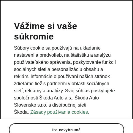
Vážime si vaše
súkromie
Táto stránka je doplnkovým krokom k úvodnej stránke.
Kliknutím na tlačidlo sa dostanete späť.
Súbory cookie sa používajú na ukladanie
nastavení a predvolieb, na štatistiku a analýzu
Návrat na pôvodnú stránku
používateľského správania, poskytovanie funkcií
sociálnych sietí a personalizáciu obsahu a
reklám. Informácie o používaní našich stránok
zdieľame tiež s partnermi v oblasti sociálnych
sietí, reklamy a analýzy. Svoj súhlas poskytujete
spoločnosti Škoda Auto a.s., Škoda Auto
Slovensko s.r.o. a distribučnej sieti
Škoda.
Zásady používania cookies.
Aplikácia MyŠkoda
Iba nevyhnutné
Powerpass