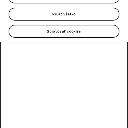
Verejné nabíjanie
Prijať všetko
Spravovať cookies
• Predplaťte si plán nabíjania Powerpass
• Nájdite nabíjacie stanice a naplánujte si
trasy
• Filtrujte nabíjacie body podľa dostupnosti,
rýchlosti nabíjania, zásuvky a metód
overenia
• Spravujte svoj plán nabíjania a kartu
Powerpass
• Prístup k mesačnej fakturácii a zobrazenie
histórie účtovania
• Správa Plug & Charge