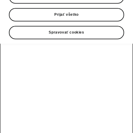
Hľadáte niečo iné?
Prijať všetko
Spravovať cookies
Konfigurátor
Vozidlá skladom
Testovacia jazda