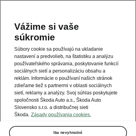
Vážime si vaše
súkromie
Súbory cookie sa používajú na ukladanie
nastavení a predvolieb, na štatistiku a analýzu
Táto ponuka bola
používateľského správania, poskytovanie funkcií
ukončená
sociálnych sietí a personalizáciu obsahu a
reklám. Informácie o používaní našich stránok
zdieľame tiež s partnermi v oblasti sociálnych
Prehliadnite si ďalšie možnosti, ako kúpiť nový
sietí, reklamy a analýzy. Svoj súhlas poskytujete
automobil Škoda ešte výhodnejšie.
spoločnosti Škoda Auto a.s., Škoda Auto
Slovensko s.r.o. a distribučnej sieti
Škoda.
Zásady používania cookies.
Aktuálne akciové ponuky
Iba nevyhnutné