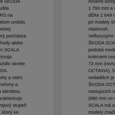
deli ŠKODA
nového kompa
dila
1 793 mm a 
 RS na
dĺžke 2 649 
lom urobila
pri modely 
nickej
vlastnosti.
orý pochádza
Veľkorysými 
chody alebo
ŠKODA SCALA
lom SCALA
podobá mode
vývoja
kolenami ces
ozidlo skvele
73 mm (rovna
ODA.
OCTAVIA), ší
vky a ostro
sedadlách je
motívny a
ŠKODA OCTAV
 identitou.
cestujúcich 
akterizuje
(980 mm vo
ojový stupeň
SCALA má aj ď
 ktorý sa
modely znač