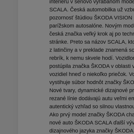
interiéru v sériovo vyrábanom mo
SCALA. Česká automobilka už vzbu
pozornosť štúdiou ŠKODA VISION
parížskom autosalóne. Novým mode
česká značka veľký krok aj po tech
stránke. Preto sa názov SCALA, kt
z latinčiny a v preklade znamená s
rebrík, k nemu skvele hodí. Vozid
postúpila značka ŠKODA v oblasti 
vozidiel hneď o niekoľko priečok. V
vystihuje súbor hodnôt značky ŠK
Nové tvary, dynamické dizajnové pr
rezané línie dodávajú autu veľmi e
autentický vzhľad so silnou vlastnou
Ako prvý model značky ŠKODA char
nové auto ŠKODA SCALA ďalší výv
dizajnového jazyka značky ŠKODA,