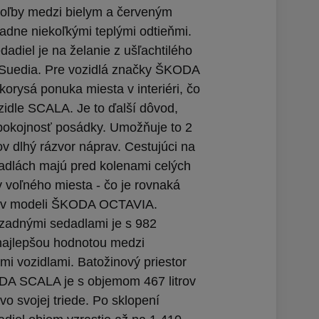
oľby medzi bielym a červeným
padne niekoľkými teplými odtieňmi.
adiel je na želanie z ušľachtilého
 Suedia. Pre vozidlá značky ŠKODA
ľkorysá ponuka miesta v interiéri, čo
ozidle SCALA. Je to ďalší dôvod,
spokojnosť posádky. Umožňuje to 2
ov dlhý rázvor náprav. Cestujúci na
dlách majú pred kolenami celých
v voľného miesta - čo je rovnaká
 v modeli ŠKODA OCTAVIA.
 zadnými sedadlami je s 982
najlepšou hodnotou medzi
mi vozidlami. Batožinový priestor
A SCALA je s objemom 467 litrov
 vo svojej triede. Po sklopení