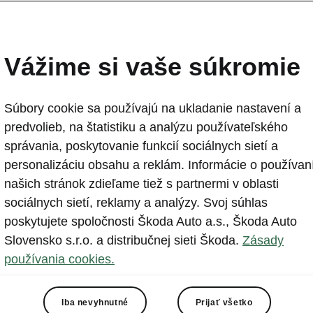
ŠKODA SCALA
2018-12-06T13:14:00.818+00:00
Vážime si vaše súkromie
Nový charakter, nové technológie, nové meno: Česká 
ponuku vozidiel obľúbenej kompaktnej triedy o auto 
Súbory cookie sa používajú na ukladanie nastavení a
predvolieb, na štatistiku a analýzu používateľského
správania, poskytovanie funkcií sociálnych sietí a
personalizáciu obsahu a reklám. Informácie o používan
našich stránok zdieľame tiež s partnermi v oblasti
sociálnych sietí, reklamy a analýzy. Svoj súhlas
vý model ŠKODA ponúka vysokú úroveň aktívnej i p
poskytujete spoločnosti Škoda Auto a.s., Škoda Auto
sti, full LED predné i zadné svetlomety, veľkorysú
Slovensko s.r.o. a distribučnej sieti Škoda.
Zásady
re cestujúcich aj batožinu a mnoho Simply Clever pr
používania cookies.
ii je päť motorov, ktorých výkonové spektrum siaha
o 110 kW (150 k). Päťdverový hatchback kombinuje
Iba nevyhnutné
Prijať všetko