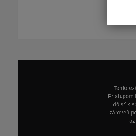
emocioná
konektiv
vysoko v
Tento ex
Prístupom 
dôjsť k 
zároveň p
oz