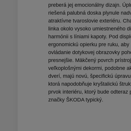
preberá jej emocionálny dizajn. Úp
riešená palubná doska plynule nad
atraktívne tvaroslovie exteriéru. Ch
linka okolo vysoko umiestneného dis
harmónii s líniami kapoty. Pod disp
ergonomickú opierku pre ruku, aby 
ovládanie dotykovej obrazovky poh
presnejšie. Mäkčený povrch prístro
veľkoplošnými dekormi, podobne a
dverí, majú novú, špecifickú úprav
ktorá napodobňuje kryštalickú štruk
prvok interiéru, ktorý bude odteraz 
značky ŠKODA typický.