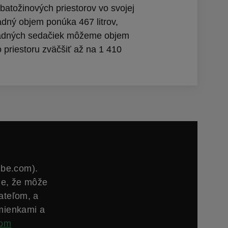
 batožinových priestorov vo svojej
ladný objem ponúka 467 litrov,
adných sedačiek môžeme objem
 priestoru zväčšiť až na 1 410
ube.com).
ie, že môže
ateľom, a
mienkami a
com