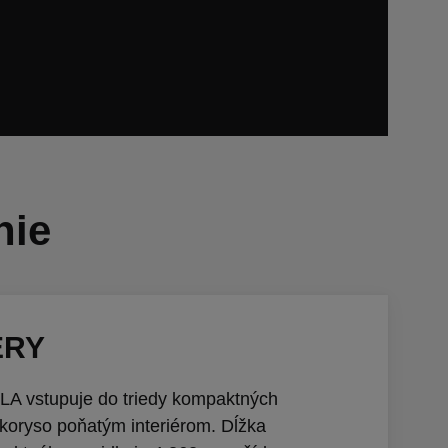
nie
ERY
 vstupuje do triedy kompaktných
eľkoryso poňatým interiérom. Dĺžka