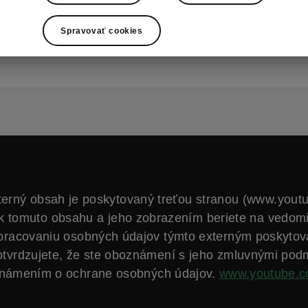
lny design, vysokú funkčnosť a najmodernejšie mo
ity. Medzi kľúčové prvky patrí centrálny displej umi
Spravovať cookies
 zornom poli vodiča a prepracovaný prístrojový pane
terný obsah je poskytovaný treťou stranou (www.yout
k tomuto obsahu a jeho zobrazením beriete na vedom
spracovaniu osobných údajov týmto externým poskytov
otvrdzujete, že ste oboznámení s jeho zmluvnými pod
námením o ochrane osobných údajov.
www.youtube.