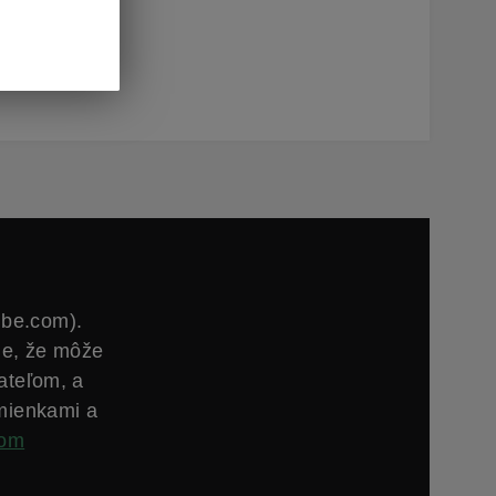
žnosti
estnený
l.
ube.com).
ie, že môže
ateľom, a
mienkami a
com