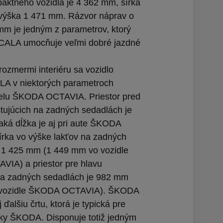
ktného vozidla je 4 362 mm, šírka
výška 1 471 mm. Rázvor náprav o
mm je jedným z parametrov, ktorý
SCALA umocňuje veľmi dobré jazdné
rozmermi interiéru sa vozidlo
 v niektorých parametroch
lu ŠKODA OCTAVIA. Priestor pred
tujúcich na zadných sedadlách je
ká dĺžka je aj pri aute ŠKODA
rka vo výške lakťov na zadných
 1 425 mm (1 449 mm vo vozidle
IA) a priestor pre hlavu
na zadných sedadlách je 982 mm
 vozidle ŠKODA OCTAVIA). ŠKODA
alšiu črtu, ktorá je typická pre
ky ŠKODA. Disponuje totiž jedným