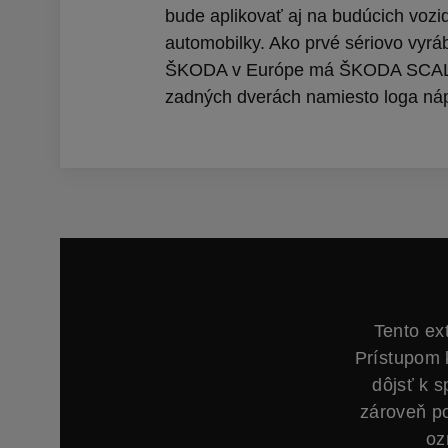
bude aplikovať aj na budúcich vozi
automobilky. Ako prvé sériovo vyrá
ŠKODA v Európe má ŠKODA SCA
zadných dverách namiesto loga n
Tento ex
Prístupom 
dôjsť k 
zároveň p
oz