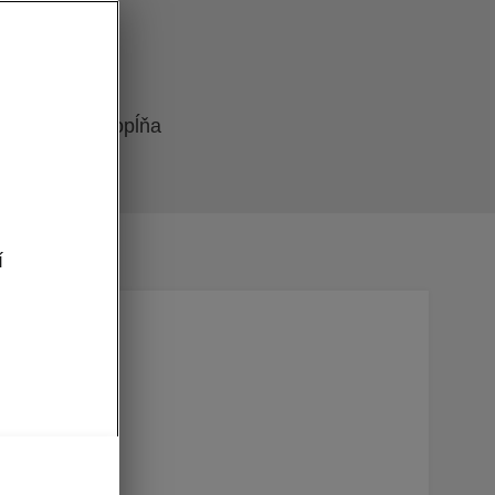
automobilka dopĺňa
ŠKODA SCALA.
í
asívnej
 ponuku
vkov. K
 od 66 kW