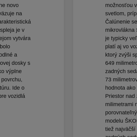
lne novo
možnosťou v
väzuje na
svetlom, prí
arakteristická
Čalúnenie sed
pleja je v
mikrovlákna
lejom vytvára
je typicky ve
bolo
platí aj vo v
odlné a
ktorý zvýši 
jovej dosky s
649 milimetr
ko výplne
zadných seda
u povrchu,
73 milimetro
túru. Ide o
hodnota ako
pre vozidlá
Priestor nad
milimetrami 
porovnateľný
modelu ŠKOD
tiež najväčší