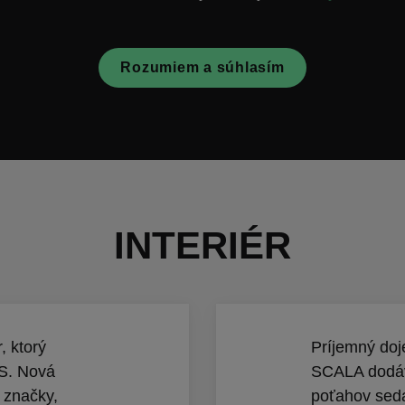
Rozumiem a súhlasím
INTERIÉR
, ktorý
Príjemný do
S. Nová
SCALA dodáva
 značky,
poťahov seda