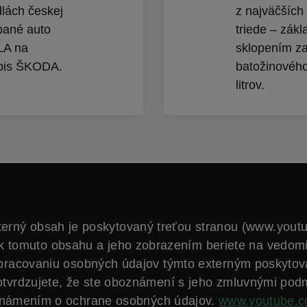
dlách českej
z najväčších
bané auto
triede – zák
LA na
sklopením z
ápis ŠKODA.
batožinového
litrov.
terný obsah je poskytovaný treťou stranou (www.yout
k tomuto obsahu a jeho zobrazením beriete na vedom
spracovaniu osobných údajov týmto externým poskytov
otvrdzujete, že ste oboznámení s jeho zmluvnými pod
námením o ochrane osobných údajov.
www.youtube.