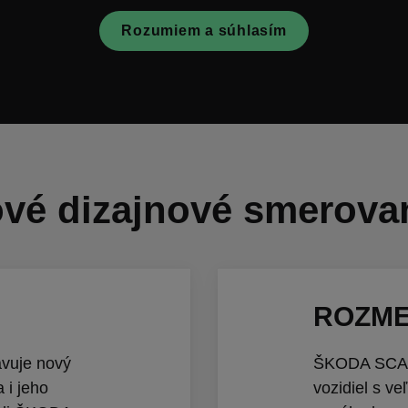
Rozumiem a súhlasím
vé dizajnové smerova
ROZM
vuje nový
ŠKODA SCALA
 i jeho
vozidiel s v