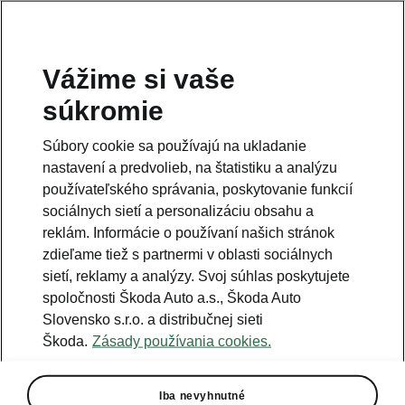
Vážime si vaše
súkromie
Súbory cookie sa používajú na ukladanie
nastavení a predvolieb, na štatistiku a analýzu
používateľského správania, poskytovanie funkcií
sociálnych sietí a personalizáciu obsahu a
reklám. Informácie o používaní našich stránok
zdieľame tiež s partnermi v oblasti sociálnych
sietí, reklamy a analýzy. Svoj súhlas poskytujete
spoločnosti Škoda Auto a.s., Škoda Auto
Slovensko s.r.o. a distribučnej sieti
ŠKODA ponúka službu
Škoda.
Zásady používania cookies.
domácej nabíjačky na kľúč
2022-02-10T14:15:05.914+00:00
Iba nevyhnutné