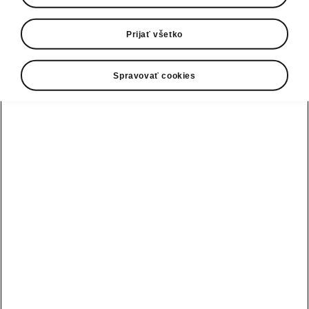
Rastúci záujem Slovákov o elektromobilitu už
Prijať všetko
nie je iba trendom. Značka ŠKODA preto na
Slovensku reaguje na zvýšený dopyt po
elektromobiloch nielen vo firemnej, ale i
Spravovať cookies
súkromnej sfére zavedením služby
ponúkajúcej kompletné zabezpečenie
inštalácie domácej nabíjačky.
› Záujem o elektromobilitu narastá,
ENYAQ iV sa stal najpredávanejším
elektromobilom na Slovensku
› Domáca nabíjačka ako
najefektívnejší spôsob dobíjania
elektromobilu