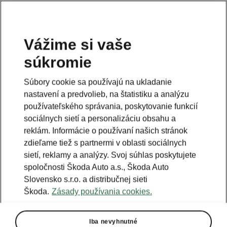
Vážime si vaše
súkromie
Súbory cookie sa používajú na ukladanie
nastavení a predvolieb, na štatistiku a analýzu
používateľského správania, poskytovanie funkcií
sociálnych sietí a personalizáciu obsahu a
reklám. Informácie o používaní našich stránok
zdieľame tiež s partnermi v oblasti sociálnych
sietí, reklamy a analýzy. Svoj súhlas poskytujete
spoločnosti Škoda Auto a.s., Škoda Auto
Slovensko s.r.o. a distribučnej sieti
Škoda Octavia: Modernizácia
Škoda.
Zásady používania cookies.
najpredávanejšieho modelu
2024-02-14T09:00:45.98+00:00
Iba nevyhnutné