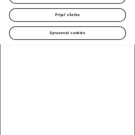
Škoda Auto modernizuje liftback a kombi
Prijať všetko
svojho ikonického modelu Octavia. S viac ako
7 miliónmi predaných vozidiel ide s jasným
odstupom o najpredávanejší model značky
Spravovať cookies
Škoda. Jeho štvrtá moderná generácia teraz
dostala osviežený vzhľad, ktorý zahŕňa
prepracovanú masku chladiča a Matrix-LED
predné svetlomety druhej generácie. Zákazníci
majú k dispozícii ešte bohatšiu štandardnú
výbavu.
› Jemné úpravy dizajnu karosérie a
nové Matrix-LED predné
svetlomety druhej generácie