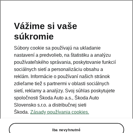
Vážime si vaše
súkromie
Súbory cookie sa používajú na ukladanie
nastavení a predvolieb, na štatistiku a analýzu
používateľského správania, poskytovanie funkcií
sociálnych sietí a personalizáciu obsahu a
reklám. Informácie o používaní našich stránok
zdieľame tiež s partnermi v oblasti sociálnych
sietí, reklamy a analýzy. Svoj súhlas poskytujete
spoločnosti Škoda Auto a.s., Škoda Auto
Slovensko s.r.o. a distribučnej sieti
Škoda Motorsport odovzdala
Škoda.
Zásady používania cookies.
200. vozidlo Fabia RS Rally2
2025-07-09T07:06:42.192+00:00
Iba nevyhnutné