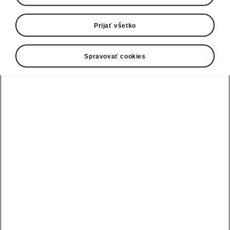
Škoda Motorsport dosiahla predajom svojho
Prijať všetko
200. vozidla Škoda Fabia RS Rally 2
významný míľnik. Vozidlo bolo oficiálne
odovzdané českému jazdcovi Adamovi
Spravovať cookies
Březíkovi počas malého ceremoniálu v sídle
tímu v Mladej Boleslavi. Po svojom nedávnom
víťazstve na podujatí Agrotec Petronas Rally
Hustopeče v júni absolvuje Adam Březík
premiérový štart s vozidlom číslo 200 na
víkendovej Bohemia Rally.
› Zástupcovia Škoda Motorsport
odovzdali 200. predané vozidlo
Fabia RS Rally2 Adamovi