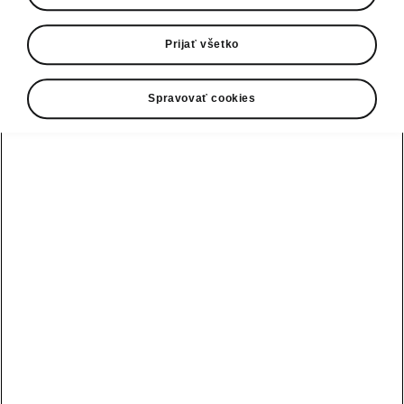
ŠKODA ENYAQ iV zaujala pri svojej premiére
Prijať všetko
na udeľovaní cien „Red Dot“ a získala
prestížne ocenenie za znamenitý produktový
dizajn. Elektrické SUV nadchlo medzinárodnú
Spravovať cookies
porotu predovšetkým emocionálnym, výrazným
dizajnom.
› Elektrické vozidlo ENYAQ iV
presvedčilo porotu emocionálnym,
výrazným dizajnom
› Crystal Face na prednej maske
chladiča, dodávaný na želanie,
zabezpečuje vozidlu jedinečný
vzhľad