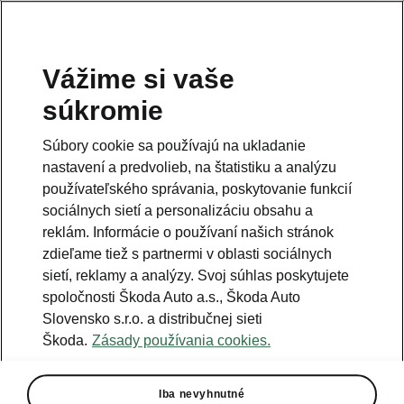
Vážime si vaše
súkromie
Súbory cookie sa používajú na ukladanie
nastavení a predvolieb, na štatistiku a analýzu
používateľského správania, poskytovanie funkcií
sociálnych sietí a personalizáciu obsahu a
reklám. Informácie o používaní našich stránok
zdieľame tiež s partnermi v oblasti sociálnych
sietí, reklamy a analýzy. Svoj súhlas poskytujete
spoločnosti Škoda Auto a.s., Škoda Auto
Slovensko s.r.o. a distribučnej sieti
ŠKODA ENYAQ iV získala
Škoda.
Zásady používania cookies.
ocenenie „Red Dot“ za dizajn
2021-04-12T16:12:50.121+00:00
Iba nevyhnutné