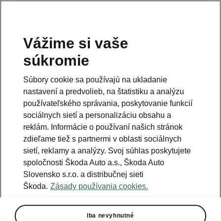
Vážime si vaše
súkromie
Súbory cookie sa používajú na ukladanie
nastavení a predvolieb, na štatistiku a analýzu
používateľského správania, poskytovanie funkcií
sociálnych sietí a personalizáciu obsahu a
reklám. Informácie o používaní našich stránok
zdieľame tiež s partnermi v oblasti sociálnych
sietí, reklamy a analýzy. Svoj súhlas poskytujete
spoločnosti Škoda Auto a.s., Škoda Auto
Slovensko s.r.o. a distribučnej sieti
Škoda Bike Open Tour
Škoda.
Zásady používania cookies.
pokračuje druhým kolom
2023-05-17T04:19:51.237+00:00
Iba nevyhnutné