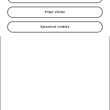
Škoda Bike Open Tour prináša aj tento rok
Prijať všetko
sériu cyklopretekov, na ktorých si príde na
svoje naozaj každý. Jubilejný desiaty ročník
série odštartoval vo Svätom Jure, pokračuje
Spravovať cookies
druhým kolom 20. Mája v Rajeckých Tepliciach
a potrvá do 12. augusta, kedy prebehne
posledné kolo vo Svite. Všetky podujatia sú
pritom súčasťou Slovenského pohára XCM.
Šesť pretekov po celom Slovensku privíta profi
aj hobby bajkerov, rodiny s deťmi, mládežníkov,
seniorov, ale aj jazdcov na e-bajkoch.
› Najprestížnejšie preteky horských
cyklistov Škoda Bike Open Tour