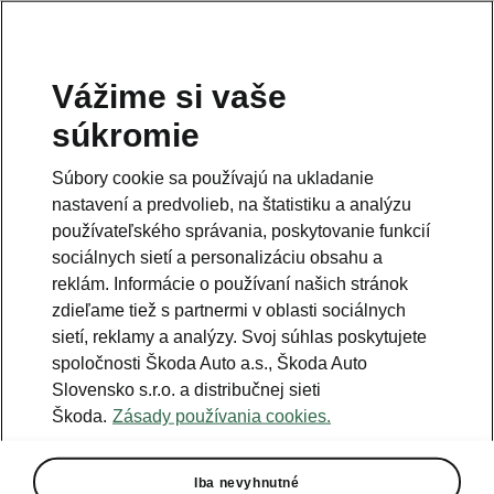
Vážime si vaše
súkromie
Súbory cookie sa používajú na ukladanie
nastavení a predvolieb, na štatistiku a analýzu
používateľského správania, poskytovanie funkcií
sociálnych sietí a personalizáciu obsahu a
reklám. Informácie o používaní našich stránok
zdieľame tiež s partnermi v oblasti sociálnych
sietí, reklamy a analýzy. Svoj súhlas poskytujete
spoločnosti Škoda Auto a.s., Škoda Auto
Slovensko s.r.o. a distribučnej sieti
ŠKODA BIKE OPEN TOUR
Škoda.
Zásady používania cookies.
odštartuje ôsmy ročník v
Topoľčiankach
Iba nevyhnutné