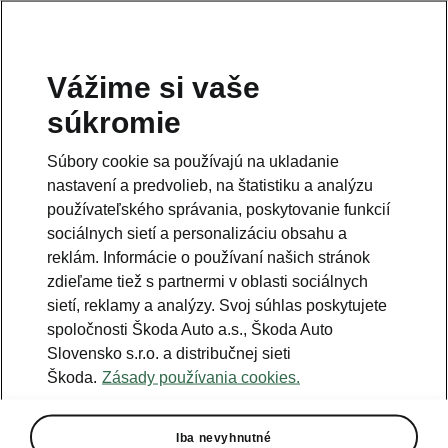
Vážime si vaše
súkromie
Súbory cookie sa používajú na ukladanie
nastavení a predvolieb, na štatistiku a analýzu
používateľského správania, poskytovanie funkcií
sociálnych sietí a personalizáciu obsahu a
reklám. Informácie o používaní našich stránok
zdieľame tiež s partnermi v oblasti sociálnych
sietí, reklamy a analýzy. Svoj súhlas poskytujete
spoločnosti Škoda Auto a.s., Škoda Auto
Slovensko s.r.o. a distribučnej sieti
10. ročník Škoda Bike Open
Škoda.
Zásady používania cookies.
Tour s takmer 3500
cyklistami
Iba nevyhnutné