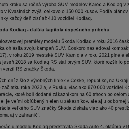
uto kroku sa ročná výroba SUV modelov Karoq a Kodiaq v 
o v Kvasinách zvýši celkovo o 150 000 kusov. Podľa plánov
inky každý deň zísť až 410 vozidiel Kodiaq.
oda Kodiaq - ďalšia kapitola úspešného príbehu
elosvetovej premiéry modelu Škoda Kodiaq v roku 2016 čes
ka ohlásila svoju kampaň SUV. Čoskoro nasledoval kompak
17), v roku 2019 mestské SUV Kamiq a v roku 2021 plne elek
 jeseň 2018 sa Kodiaq RS stal prvým SUV, ktoré rozšírilo p
h verzií RS značky Škoda.
ch dní zišlo z výrobných liniek v Českej republike, na Ukraji
o začiatku roka 2022 aj v Rusku, viac ako 870 000 vozidiel K
erácie, ktoré boli dodané zákazníkom na 60 trhoch po celom 
l je veľmi obľúbený nielen u zákazníkov, ale aj u odbornej v
rácia veľkého SUV značky Škoda získala viac ako 40 prestí
oma aj v zahraničí.
eráciu modelu Kodiaq predstavila Škoda Auto 4. októbra v B