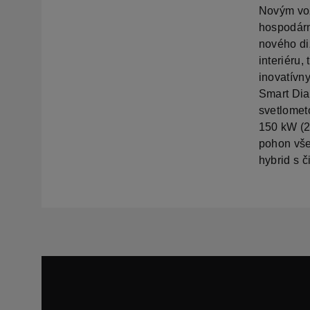
Novým voz
hospodárn
nového di
interiéru,
inovatívn
Smart Dia
svetlomet
150 kW (2
pohon všet
hybrid s 