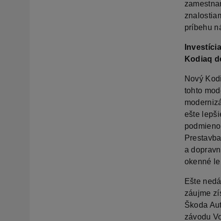
zamestnan
znalostia
príbehu n
Investíci
Kodiaq d
Nový Kodi
tohto mod
modernizá
ešte lepš
podmienok
Prestavba
a dopravní
okenné le
Ešte nedáv
záujme zí
Škoda Aut
závodu Vo