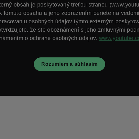
terný obsah je poskytovaný treťou stranou (www.yout
k tomuto obsahu a jeho zobrazením beriete na vedom
spracovaniu osobných údajov týmto externým poskytov
otvrdzujete, že ste oboznámení s jeho zmluvnými pod
námením o ochrane osobných údajov.
www.youtube.
Rozumiem a súhlasím