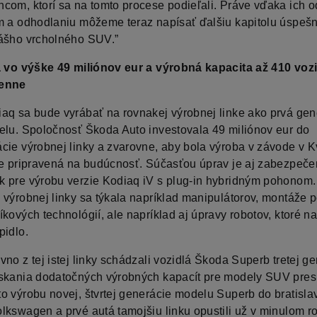
com, ktorí sa na tomto procese podieľali. Práve vďaka ich 
m a odhodlaniu môžeme teraz napísať ďalšiu kapitolu úspeš
ášho vrcholného SUV.”
a vo výške 49 miliónov eur a výrobná kapacita až 410 vozi
enne
aq sa bude vyrábať na rovnakej výrobnej linke ako prvá gen
elu. Spoločnosť Škoda Auto investovala 49 miliónov eur do
cie výrobnej linky a zvarovne, aby bola výroba v závode v 
ie pripravená na budúcnosť. Súčasťou úprav je aj zabezpeče
 pre výrobu verzie Kodiaq iV s plug-in hybridným pohonom.
 výrobnej linky sa týkala napríklad manipulátorov, montáže
kových technológií, ale napríklad aj úpravy robotov, ktoré n
pidlo.
no z tej istej linky schádzali vozidlá Škoda Superb tretej g
skania dodatočných výrobných kapacít pre modely SUV pre
o výrobu novej, štvrtej generácie modelu Superb do bratisl
lkswagen a prvé autá tamojšiu linku opustili už v minulom r