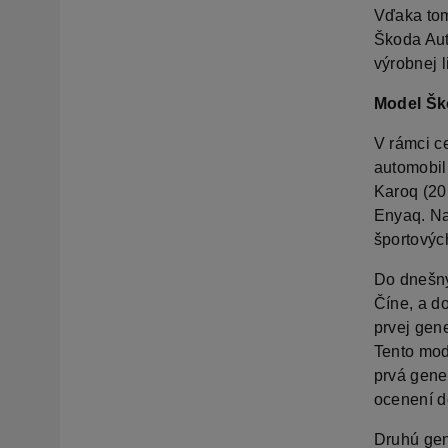
Vďaka tom
Škoda Aut
výrobnej l
Model Šk
V rámci c
automobil
Karoq (20
Enyaq. Na
športovýc
Do dnešný
Číne, a d
prvej gen
Tento mode
prvá gene
ocenení d
Druhú gen