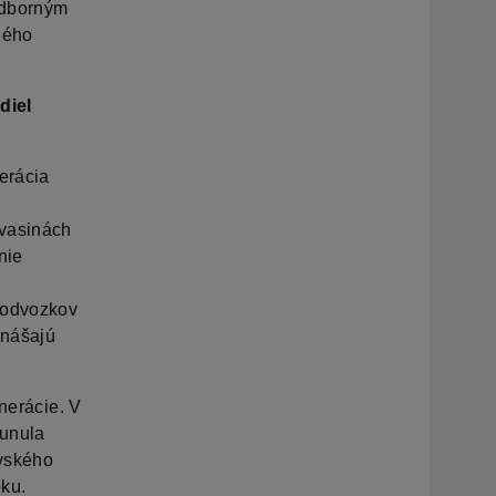
odborným
ného
diel
erácia
Kvasinách
nie
 podvozkov
anášajú
enerácie. V
sunula
avského
oku.