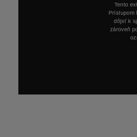
Tento ex
Prístupom 
dôjsť k 
zároveň p
oz