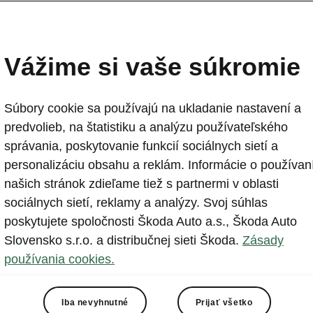
Škoda spúšťa sériovú vý
generácie modelu Kodiaq
Vážime si vaše súkromie
2024-01-17T10:46:40.881+00:00
Súbory cookie sa používajú na ukladanie nastavení a
Škoda Auto začína v závode v Kvasinách sériovú výrob
predvolieb, na štatistiku a analýzu používateľského
svojho vrcholného SUV, modelu Kodiaq. Vďaka presunu
správania, poskytovanie funkcií sociálnych sietí a
modelu Superb z Kvasín do Bratislavy získala česká a
personalizáciu obsahu a reklám. Informácie o používan
Kvasinách ďalšie kapacity na výrobu úspešných SUV m
našich stránok zdieľame tiež s partnermi v oblasti
sociálnych sietí, reklamy a analýzy. Svoj súhlas
poskytujete spoločnosti Škoda Auto a.s., Škoda Auto
Slovensko s.r.o. a distribučnej sieti Škoda.
Zásady
používania cookies.
ie do modernizácie a prípravy montáže dosiahli 49 miliónov e
Iba nevyhnutné
Prijať všetko
nách sa bude vyrábať päť rôznych typov pohonných jednotiek