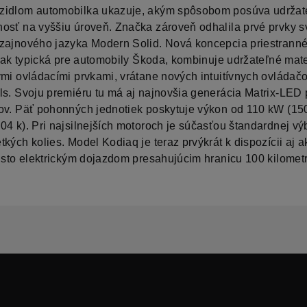
idlom automobilka ukazuje, akým spôsobom posúva udržat
osť na vyššiu úroveň. Značka zároveň odhalila prvé prvky s
zajnového jazyka Modern Solid. Nová koncepcia priestrann
 tak typická pre automobily Škoda, kombinuje udržateľné mate
ymi ovládacími prvkami, vrátane nových intuitívnych ovláda
ls. Svoju premiéru tu má aj najnovšia generácia Matrix-LED
ov. Päť pohonných jednotiek poskytuje výkon od 110 kW (150
04 k). Pri najsilnejších motoroch je súčasťou štandardnej v
kých kolies. Model Kodiaq je teraz prvýkrát k dispozícii aj a
čisto elektrickým dojazdom presahujúcim hranicu 100 kilometr