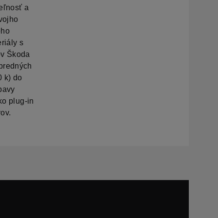
eľnosť a
vojho
ého
riály s
čov Škoda
 predných
 k) do
ýbavy
ko plug-in
ov.