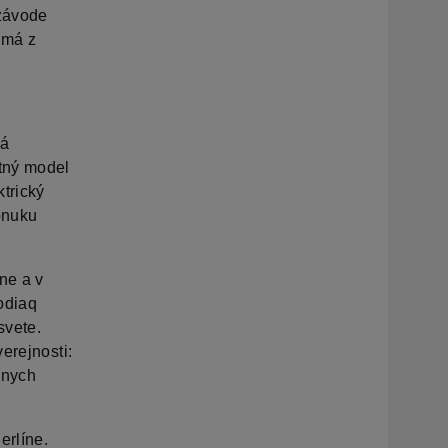
závode
 má z
ká
tný model
trický
onuku
ne a v
odiaq
svete.
erejnosti:
žnych
erlíne.