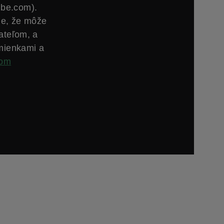
ube.com).
ie, že môže
ateľom, a
mienkami a
com