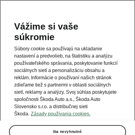
Vážime si vaše
súkromie
Súbory cookie sa používajú na ukladanie
nastavení a predvolieb, na štatistiku a analýzu
používateľského správania, poskytovanie funkcií
sociálnych sietí a personalizáciu obsahu a
reklám. Informácie o používaní našich stránok
zdieľame tiež s partnermi v oblasti sociálnych
sietí, reklamy a analýzy. Svoj súhlas poskytujete
spoločnosti Škoda Auto a.s., Škoda Auto
Slovensko s.r.o. a distribučnej sieti
ŠKODA AUTO preberá
Škoda.
Zásady používania cookies.
zodpovednosť za globálnu
platformu MQB-A0
Iba nevyhnutné