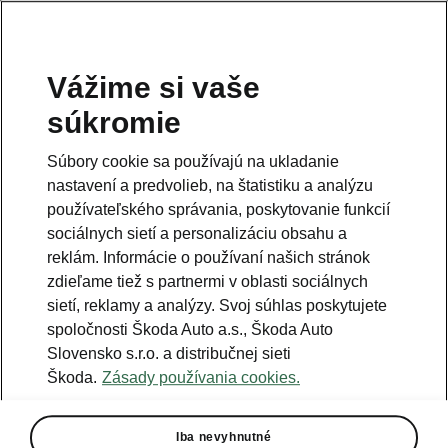
Vážime si vaše
súkromie
Súbory cookie sa používajú na ukladanie
nastavení a predvolieb, na štatistiku a analýzu
používateľského správania, poskytovanie funkcií
sociálnych sietí a personalizáciu obsahu a
reklám. Informácie o používaní našich stránok
zdieľame tiež s partnermi v oblasti sociálnych
sietí, reklamy a analýzy. Svoj súhlas poskytujete
spoločnosti Škoda Auto a.s., Škoda Auto
Slovensko s.r.o. a distribučnej sieti
Prvé skice modelu Škoda
Škoda.
Zásady používania cookies.
Enyaq RS Race
2024-05-02T19:03:35.206+00:00
Iba nevyhnutné