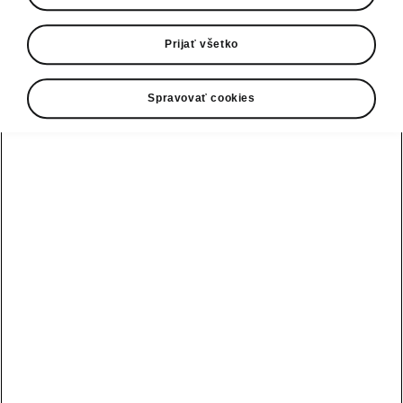
S novou koncepčnou štúdiou Enyaq RS Race
Prijať všetko
hľadá Škoda Auto nové možnosti udržateľnosti
v motoristickom športe a zároveň ďalej zvyšuje
emocionálnu príťažlivosť značky. Enyaq RS
Spravovať cookies
Race posúvajúci motoristickú DNA značky
Škoda na vyššiu úroveň, sa vyznačuje
agresívnym dizajnom, ktorý je zvýraznený
masívnym zadným krídlom. Tento koncept
ukazuje, ako môžu technológie motoristického
športu pomôcť urýchliť prechod k dynamickej a
udržateľnej automobilovej budúcnosti.
› Nový koncept Enyaq RS Race
zdôrazňuje záväzok značky Škoda