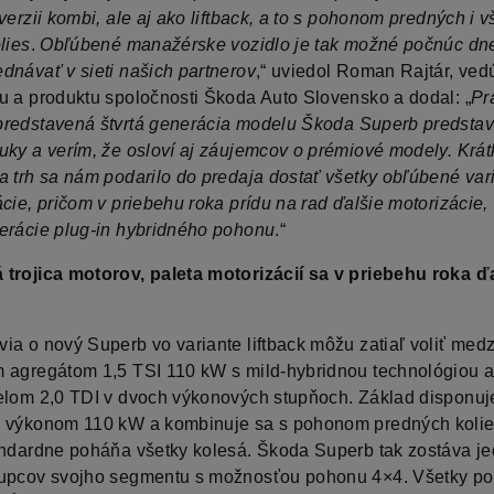
verzii kombi, ale aj ako liftback, a to s pohonom predných i 
lies
.
Obľúbené manažérske vozidlo je tak možné počnúc d
dnávať v sieti našich partnerov
,“ uviedol Roman Rajtár, ved
u a produktu spoločnosti Škoda Auto Slovensko a dodal: „
Pr
redstavená štvrtá generácia
modelu Škoda Superb predstavu
uky a verím, že osloví aj záujemcov o prémiové modely. Krát
a trh sa nám podarilo do predaja dostať všetky obľúbené var
cie, pričom v priebehu roka prídu na rad ďalšie motorizácie,
erácie plug-in hybridného pohonu
.“
trojica motorov, paleta motorizácií sa v priebehu roka ďa
ia o nový Superb vo variante liftback môžu zatiaľ voliť medz
 agregátom 1,5 TSI 110 kW s mild-hybridnou technológiou 
elom 2,0 TDI v dvoch výkonových stupňoch. Základ disponuj
 výkonom 110 kW a kombinuje sa s pohonom predných koli
andardne poháňa všetky kolesá. Škoda Superb tak zostáva j
upcov svojho segmentu s možnosťou pohonu 4×4. Všetky p