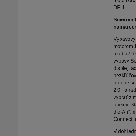
motorizác
DPH.
Smerom k
najnáročn
Výbavový 
motorom 1
a od 52 6
výbavy Se
displej, 
bezkľúčov
predné se
2.0+ a ra
vybrať z 
prvkov. St
the-Air“,
Connect, m
V dohľadn