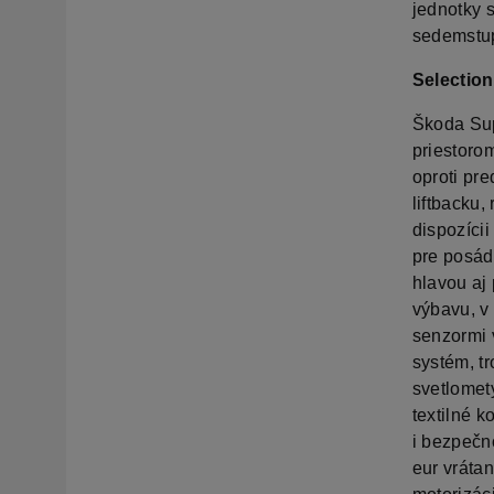
jednotky 
sedemstu
Selectio
Škoda Sup
priestoro
oproti pre
liftbacku,
dispozícii
pre posád
hlavou aj
výbavu, v
senzormi 
systém, t
svetlomet
textilné 
i bezpečn
eur vráta