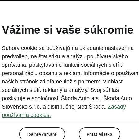
Nová Škoda Superb štartu
ako liftback od 37 340 €
Vážime si vaše súkromie
2024-03-22T09:53:38.316+00:00
Súbory cookie sa používajú na ukladanie nastavení a
Autorizovaní partneri značky Škoda na Slovensku od d
predvolieb, na štatistiku a analýzu používateľského
objednávky na novú generáciu modelu Superb vo variant
správania, poskytovanie funkcií sociálnych sietí a
mladoboleslavskej automobilky v segmente vozidiel so
personalizáciu obsahu a reklám. Informácie o používan
tak už dostupná v oboch karosárskych verziách so skve
našich stránok zdieľame tiež s partnermi v oblasti
nechýbajú najvyspelejšie asistenčné systémy a najmode
sociálnych sietí, reklamy a analýzy. Svoj súhlas
Superb, ktorý naďalej stavia na bezkonkurenčnej priestr
poskytujete spoločnosti Škoda Auto a.s., Škoda Auto
novom už od 37 340 eur s DPH.
Slovensko s.r.o. a distribučnej sieti Škoda.
Zásady
používania cookies.
Iba nevyhnutné
Prijať všetko