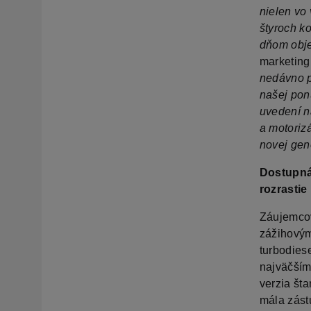
nielen vo 
štyroch ko
dňom obje
marketing
nedávno p
našej pon
uvedení n
a motorizá
novej gen
Dostupná 
rozrastie
Záujemcov
zážihovým
turbodies
najväčším
verzia št
mála zást