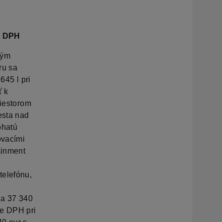
e DPH
ným
ru sa
645 l pri
ť k
riestorom
esta nad
ohatú
ovacími
ainment
telefónu,
na 37 340
ne DPH pri