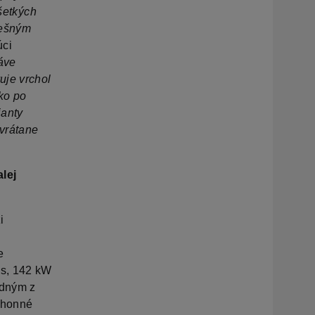
všetkých
nešným
úci
áve
je vrchol
ko po
ianty
 vrátane
lej
i
a
e
es, 142 kW
edným z
ohonné