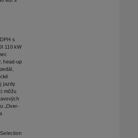
40 eur s
e DPH s
DI 110 kW
mec
y, head-up
pedál,
ické
j jazdy
ci môžu
bavových
tu „Over-
a
Selection