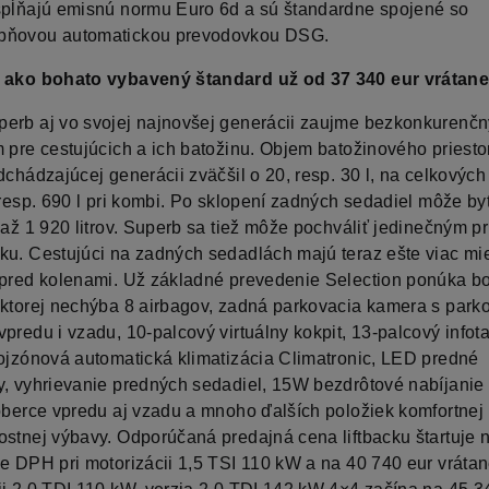
spĺňajú emisnú normu Euro 6d a sú štandardne spojené so
pňovou automatickou prevodovkou DSG.
n ako bohato vybavený štandard už od 37 340 eur vrátan
erb aj vo svojej najnovšej generácii zaujme bezkonkurenč
m pre cestujúcich a ich batožinu. Objem batožinového priesto
dchádzajúcej generácii zväčšil o 20, resp. 30 l, na celkových 
 resp. 690 l pri kombi. Po sklopení zadných sedadiel môže by
 až 1 920 litrov. Superb sa tiež môže pochváliť jedinečným p
ku. Cestujúci na zadných sedadlách majú teraz ešte viac mi
 pred kolenami. Už základné prevedenie Selection ponúka b
 ktorej nechýba 8 airbagov, zadná parkovacia kamera s park
vpredu i vzadu, 10-palcový virtuálny kokpit, 13-palcový infot
rojzónová automatická klimatizácia Climatronic, LED predné
y, vyhrievanie predných sedadiel, 15W bezdrôtové nabíjanie 
koberce vpredu aj vzadu a mnoho ďalších položiek komfortnej
ostnej výbavy. Odporúčaná predajná cena liftbacku štartuje 
ne DPH pri motorizácii 1,5 TSI 110 kW a na 40 740 eur vráta