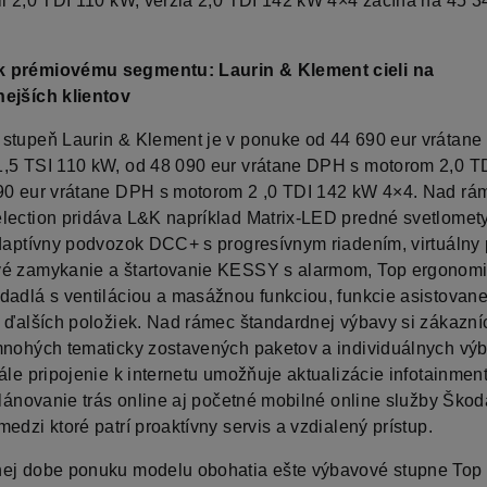
ii 2,0 TDI 110 kW, verzia 2,0 TDI 142 kW 4×4 začína na 45 3
 prémiovému segmentu: Laurin & Klement cieli na
ejších klientov
stupeň Laurin & Klement je v ponuke od 44 690 eur vrátan
,5 TSI 110 kW, od 48 090 eur vrátane DPH s motorom 2,0 T
90 eur vrátane DPH s motorom 2 ,0 TDI 142 kW 4×4. Nad rá
lection pridáva L&K napríklad Matrix-LED predné svetlomet
adaptívny podvozok DCC+ s progresívnym riadením, virtuálny 
é zamykanie a štartovanie KESSY s alarmom, Top ergonom
dadlá s ventiláciou a masážnou funkciou, funkcie asistovane
d ďalších položiek. Nad rámec štandardnej výbavy si zákazní
mnohých tematicky zostavených paketov a individuálnych vý
ále pripojenie k internetu umožňuje aktualizácie infotainmen
 plánovanie trás online aj početné mobilné online služby Škod
edzi ktoré patrí proaktívny servis a vzdialený prístup.
ej dobe ponuku modelu obohatia ešte výbavové stupne Top 