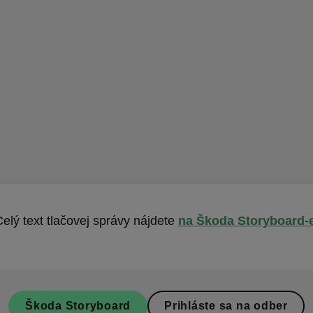
elý text tlačovej správy nájdete
na Škoda Storyboard-
Škoda Storyboard
Prihláste sa na odber