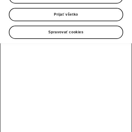
S druhou generáciou modelu Kodiaq Škoda
Prijať všetko
Auto ďalej vylepšuje svoje celosvetovo
úspešné veľké SUV.
Spravovať cookies
› Kodiaq druhej generácie ponúka
väčší vnútorný priestor
› Výkonové spektrum agregátov
siaha od 110 kW (150 k) do 150 kW
(204 k), nová verzia s plug-in
hybridným pohonom a dojazdom
na elektrinu viac ako 100 km
› Nový koncept interiéru s 12,9"
dotykovým displejom a stredovou
konzolou s jednoduchým