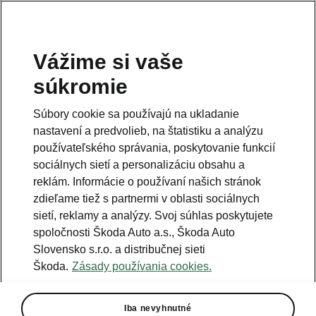
Vážime si vaše
súkromie
Súbory cookie sa používajú na ukladanie
nastavení a predvolieb, na štatistiku a analýzu
používateľského správania, poskytovanie funkcií
sociálnych sietí a personalizáciu obsahu a
reklám. Informácie o používaní našich stránok
zdieľame tiež s partnermi v oblasti sociálnych
sietí, reklamy a analýzy. Svoj súhlas poskytujete
spoločnosti Škoda Auto a.s., Škoda Auto
Slovensko s.r.o. a distribučnej sieti
Nová Škoda Kodiaq –
Škoda.
Zásady používania cookies.
Tlačová mapa
2023-06-27T06:18:27.122+00:00
Iba nevyhnutné