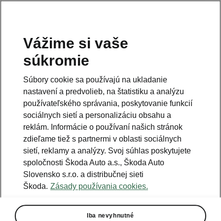
Vážime si vaše
súkromie
Súbory cookie sa používajú na ukladanie
nastavení a predvolieb, na štatistiku a analýzu
používateľského správania, poskytovanie funkcií
sociálnych sietí a personalizáciu obsahu a
reklám. Informácie o používaní našich stránok
zdieľame tiež s partnermi v oblasti sociálnych
sietí, reklamy a analýzy. Svoj súhlas poskytujete
spoločnosti Škoda Auto a.s., Škoda Auto
Slovensko s.r.o. a distribučnej sieti
Modely značky Škoda ovládli
Škoda.
Zásady používania cookies.
anketu TECHBOX EV ROKA
2025
Iba nevyhnutné