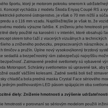
ckého športu, ktorý je motorom pokroku smerom k udržateľnej
i. Koncept vychádza z modelu Škoda Enyaq Coupé RS a vy
lektrické pohonné ústrojenstvo, je však o 70 mm nižší a súča
predu a o 116 mm vzadu. Najdôležitejšie je však to, že vozid
riovému modelu výrazne ľahšie. K zníženiu jeho hmotnosti pr
tné diely použité na karosérii i v interiéri, ktoré obsahujú ľ
oncept okrem toho ťaží z viacerých vizuálnych a technických
iršieho a zníženého podvozku, prepracovaných nárazníkov, a
h tlmičov a pružín. Úplne nový vysokovýkonný brzdový syst
ke sedadlá a bezpečnostný rám zabezpečujú najvyššiu možn
 bezpečnosť. Zatmavené predné svetlomety sú vybavené vý
da Motorsport. Schránky svetlometov sú upravené tak, aby 
ožné osadiť väčšími kolesami. Zadné svetlá boli tiež stmave
sky chladiča bola predná maska Crystal Face sériového mo
 jedným podlhovastým LED pásom spájajúcim oba svetlome
itné diely: Zníženie hmotnosti a zvýšenie udržateľnosti
ie hmotnosti v porovnaní so sériovým modelom použili inžin