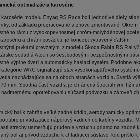
mická optimalizácia karosérie
e karosérie modelu Enyaq RS Race boli jednotlivé diely stiah
linky, od základu prepracované a znovu zmontované. Okrem
tného rámu z vysokopevnostnej chróm-molybdénovej ocele,
karosériu a chráni posádku, je koncept vybavený ďalšími
tnými prvkami prevzatými z modelu Škoda Fabia RS Rally2.
kárske sedadlá Atech so šesťbodovými bezpečnostnými pásm
tné výplne dverí a automatický hasiaci systém. Podobne ako 
 kategórie WRC signalizujú stav vysokonapäťového systému
vetlá nachádzajúce sa na oboch stranách vozidla. Svetlá vý
 70 mm. Spodná časť vozidla je chránená špeciálnymi ližinam
 nadmernému opotrebovaniu súčastí podvozku a zároveň ch
ický balík zahŕňa veľké zadné krídlo, aerodynamicky optim
 potrubie privádzajúce náporový vzduch do kabíny vozidla. Ma
časti strechy usmerňujú prúdenie vzduchu priamo na zadné kr
aný bol aj prívod vzduchu k chladiacej sústave, kde prišlo k