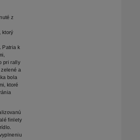
nuté z
 ktorý
 Patria k
i,
pri rally
 zelené a
ška bola
i, ktoré
ránia
alizovanú
lé finlety
ídlo.
 vyplneniu