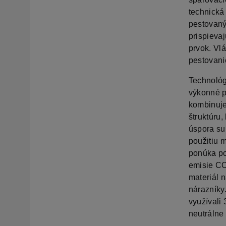
technická
pestovanýc
prispievaj
prvok. Vl
pestovani
Technológ
výkonné p
kombinuje
štruktúru,
úspora su
použitiu 
ponúka po
emisie CO2
materiál 
nárazníky.
využívali 
neutrálne