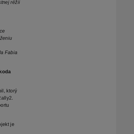
nej réžii
úce
íženiu
da Fabia
Škoda
l, ktorý
ally2.
ortu
jekt je