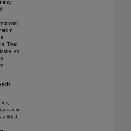
nenty,
ri
hmotnosti
tnerom
ne
la. Tieto
 doske, vo
la
ým
ových
lov,
i ľanovými
apríklad
ex,