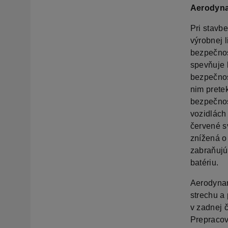
Aerodyna
Pri stavb
výrobnej 
bezpečnos
spevňuje 
bezpečnos
nim prete
bezpečnos
vozidlách
červené s
znížená o
zabraňujú
batériu.
Aerodynam
strechu a
v zadnej 
Prepracov