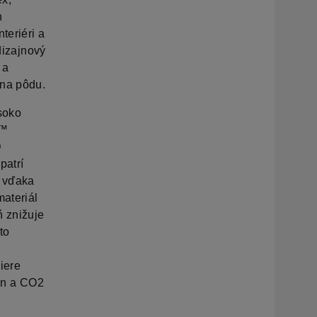
n
teriéri a
dizajnový
 a
 na pôdu.
soko
s™
D
patrí
o vďaka
ateriál
ň znižuje
to
a
miere
lon a CO2