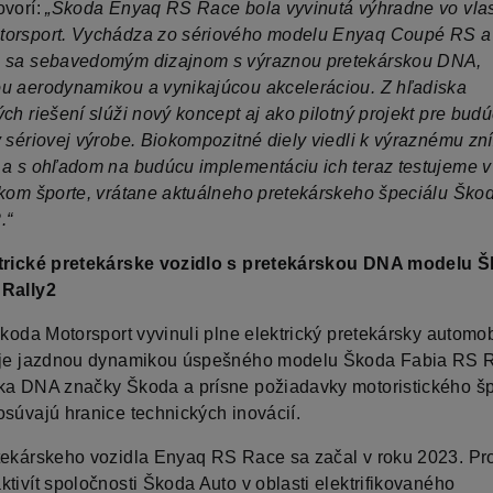
ovorí:
„Škoda Enyaq RS Race bola vyvinutá výhradne vo vlast
orsport. Vychádza zo sériového modelu Enyaq Coupé RS a
 sa sebavedomým dizajnom s výraznou pretekárskou DNA,
u aerodynamikou a vynikajúcou akceleráciou. Z hľadiska
ch riešení slúži nový koncept aj ako pilotný projekt pre bud
v sériovej výrobe. Biokompozitné diely viedli k výraznému zn
 a s ohľadom na budúcu implementáciu ich teraz testujeme v
ckom športe, vrátane aktuálneho pretekárskeho špeciálu Ško
.“
ktrické pretekárske vozidlo s pretekárskou DNA modelu 
 Rally2
Škoda Motorsport vyvinuli plne elektrický pretekársky automobi
uje jazdnou dynamikou úspešného modelu Škoda Fabia RS R
ka DNA značky Škoda a prísne požiadavky motoristického šp
osúvajú hranice technických inovácií.
tekárskeho vozidla Enyaq RS Race sa začal v roku 2023. Pro
tivít spoločnosti Škoda Auto v oblasti elektrifikovaného