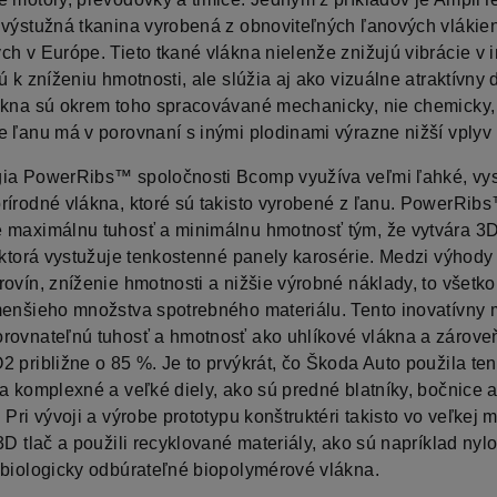
 výstužná tkanina vyrobená z obnoviteľných ľanových vlákie
h v Európe. Tieto tkané vlákna nielenže znižujú vibrácie v in
ú k zníženiu hmotnosti, ale slúžia aj ako vizuálne atraktívny 
ákna sú okrem toho spracovávané mechanicky, nie chemicky,
e ľanu má v porovnaní s inými plodinami výrazne nižší vplyv
ia PowerRibs™ spoločnosti Bcomp využíva veľmi ľahké, vy
rírodné vlákna, ktoré sú takisto vyrobené z ľanu. PowerRib
 maximálnu tuhosť a minimálnu hmotnosť tým, že vytvára 3
 ktorá vystužuje tenkostenné panely karosérie. Medzi výhody 
rovín, zníženie hmotnosti a nižšie výrobné náklady, to všetk
menšieho množstva spotrebného materiálu. Tento inovatívny m
rovnateľnú tuhosť a hmotnosť ako uhlíkové vlákna a zárove
 približne o 85 %. Je to prvýkrát, čo Škoda Auto použila ten
na komplexné a veľké diely, ako sú predné blatníky, bočnice 
 Pri vývoji a výrobe prototypu konštruktéri takisto vo veľkej 
3D tlač a použili recyklované materiály, ako sú napríklad ny
 biologicky odbúrateľné biopolymérové vlákna.