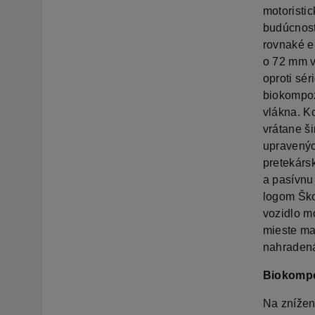
motoristi
budúcnost
rovnaké e
o 72 mm v
oproti sé
biokompozi
vlákna. K
vrátane š
upravenýc
pretekárs
a pasívnu
logom Ško
vozidlo m
mieste ma
nahradená
Biokompoz
Na znížen