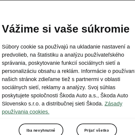
Enyaq RS Race: Nový ko
pretekárskeho auta
Vážime si vaše súkromie
2024-10-09T08:34:37.272+00:00
Súbory cookie sa používajú na ukladanie nastavení a
Škoda Motorsport predstavuje nový koncept plne elekt
predvolieb, na štatistiku a analýzu používateľského
vozidla: Enyaq RS Race. Koncept vychádza z preteká
správania, poskytovanie funkcií sociálnych sietí a
podporuje vývoj inovatívnych technológií a udržateľných
personalizáciu obsahu a reklám. Informácie o používan
pilotný projekt pre budúce sériovo vyrábané modely.
našich stránok zdieľame tiež s partnermi v oblasti
sociálnych sietí, reklamy a analýzy. Svoj súhlas
poskytujete spoločnosti Škoda Auto a.s., Škoda Auto
Slovensko s.r.o. a distribučnej sieti Škoda.
Zásady
používania cookies.
širší a výrazne ľahší: Škoda Motorsport vyvíja plne elektri
Iba nevyhnutné
Prijať všetko
 ktorý vychádza z modelu Škoda Enyaq Coupé RS