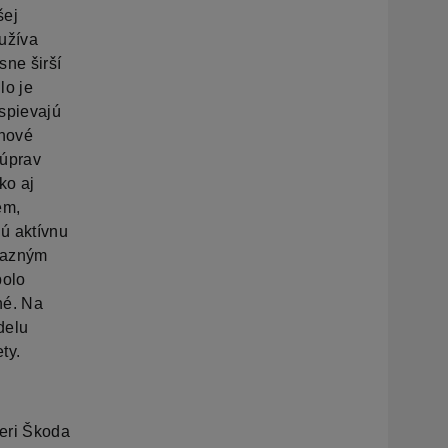
šej
užíva
sne širší
lo je
ispievajú
anové
 úprav
ko aj
ém,
ú aktívnu
razným
bolo
né. Na
delu
ty.
ieri Škoda