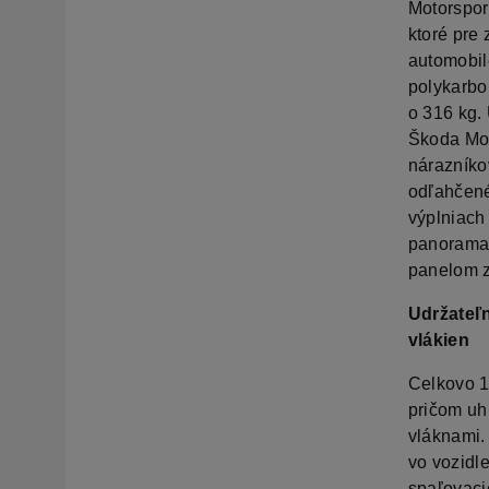
Motorspor
ktoré pre
automobil
polykarbo
o 316 kg.
Škoda Mot
nárazníkov
odľahčené 
výplniach
panoramat
panelom z
Udržateľ
vlákien
Celkovo 1
pričom uhl
vláknami.
vo vozidl
spaľovaci