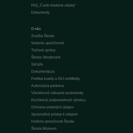
FAQ „Často kladené otázky“
Dokumenty
O nás
Značka Škoda
Vedenie spoločnosti
Tlačové správy
Škoda Storyboard
Súťaže
Dokumentácia
Politika kvality a ISO certifikáty
Autorizácia partnera
Všeobecné nákupné podmienky
Rozšírená zodpovednosť výrobcu
Ochrana osobných údajov
Spravodlivý prístup k údajom
História spoločnosti Škoda
Škoda Múzeum