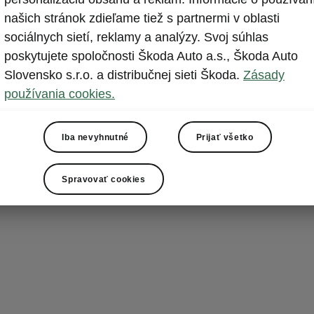
Sieťový
našich stránok zdieľame tiež s partnermi v oblasti
sociálnych sietí, reklamy a analýzy. Svoj súhlas
Vďaka dômyseln
poskytujete spoločnosti Škoda Auto a.s., Škoda Auto
batožinovom pr
Slovensko s.r.o. a distribučnej sieti Škoda.
Zásady
medzi obratno
používania cookies.
priestore s u
menších pre
Iba nevyhnutné
Prijať všetko
Spravovať cookies