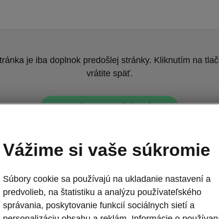
tránka je iba doplnok predošlej stránky. Kliknutím na tlač
vrátite späť.
Naspäť na predošlú stránku
Vážime si vaše súkromie
Súbory cookie sa používajú na ukladanie nastavení a
predvolieb, na štatistiku a analýzu používateľského
správania, poskytovanie funkcií sociálnych sietí a
Superb L&K - 
personalizáciu obsahu a reklám. Informácie o používan