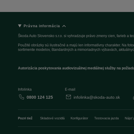
Právna informácia
Škoda Auto Slovensko s.r.o. si vyhradzuje právo zmeny cien, farieb a 
Použité obrázky sú ilustračné a majú len informatívny charakter. Na fo
sortimente modelov, štandardných a mimoriadnych výbavách, aktuálnyc
Autorizácia poskytovania audiovizuálnej mediálnej služby na požiad
Infolinka
E-mail
0800 124 125
infolinka@skoda-auto.sk
Pozri tiež
Skladové vozidlá
Konfigurátor
Testovacia jazda
Nájsť 