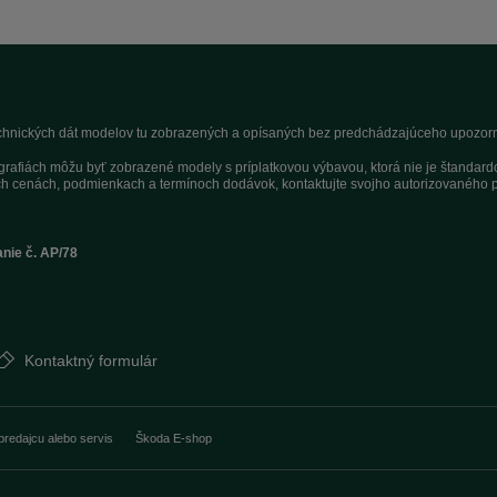
technických dát modelov tu zobrazených a opísaných bez predchádzajúceho upozorne
tografiách môžu byť zobrazené modely s príplatkovou výbavou, ktorá nie je štandar
h cenách, podmienkach a termínoch dodávok, kontaktujte svojho autorizovaného p
anie č. AP/78
Kontaktný formulár
predajcu alebo servis
Škoda E-shop