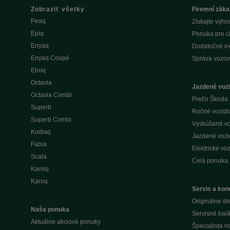
Zobraziť všetky
Firemní záka
Peaq
Získajte výho
Epiq
Ponuka pre c
Enyaq
Dodatočné ex
Enyaq Coupé
Správa vozov
Elroq
Octavia
Jazdené vozi
Octavia Combi
Prečo Škoda 
Superb
Ročné vozidlá 
Superb Combi
Vyskúšané voz
Kodiaq
Jazdené vozid
Fabia
Elektrické voz
Scala
Celá ponuka
Kamiq
Karoq
Servis a kone
Originálne di
Naša ponuka
Servisné balí
Aktuálne akciové ponuky
Špecialista 