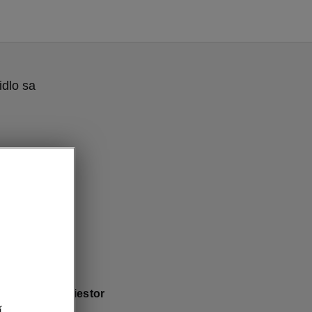
idlo sa
Batožinový priestor
í