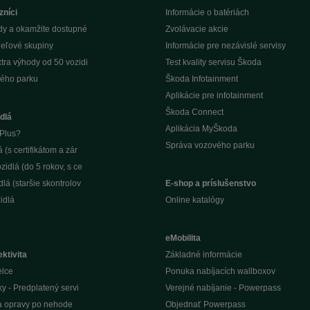
zníci
Informácie o batériách
dy a okamžite dostupné
Zvolávacie akcie
ieľové skupiny
Informácie pre nezávislé servisy
tra výhody od 50 vozidi
Test kvality servisu Škoda
ého parku
Škoda Infotainment
Aplikácie pre infotainment
Škoda Connect
dlá
Aplikácia MyŠkoda
Plus?
Správa vozového parku
(s certifikátom a zár
idlá (do 5 rokov, s ce
lá (staršie skontrolov
E-shop a príslušenstvo
idlá
Online katalógy
eMobilita
ktivita
Základné informácie
elce
Ponuka nabíjacích wallboxov
ky - Predplatený servi
Verejné nabíjanie - Powerpass
na opravy po nehode
Objednať Powerpass