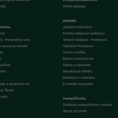
lá (staršie skontrolov
E-shop a príslušenstvo
idlá
Online katalógy
eMobilita
ktivita
Základné informácie
elce
Ponuka nabíjacích wallboxov
ky - Predplatený servi
Verejné nabíjanie - Powerpass
na opravy po nehode
Objednať Powerpass
žby
Servis a údržba
a
Batérie a bezpečnosť
uúčasti
Otázky a odpovede
idlo
Aktualizácia softvéru
Informácie o batériách
lity a asistenčná slu
E-mobility ecosystem
vise Škoda
nuály
Autopožičovňa
y
Značková autopožičovňa v mobile
Škoda GO portál