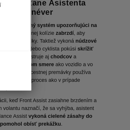
sist vrátane Asistenta
í
ýbací manéver
e
bezpečnostný systém upozorňujúci na
pade nevyhnutnej kolízie
zabrzdí
, aby
 možné následky. Taktiež vykoná
núdzové
k sa chodec alebo cyklista pokúsi
skrížiť
a
. Systém registruje aj
chodcov
a
ich v
rovnakom smere
ako vozidlo a vo
o účastníkom cestnej premávky používa
ažný a brzdný proces ako v prípade
ch vpredu.
tuácii, keď Front Assist zasiahne brzdením a
 volantu naznačí, že sa vyhýba, asistent
dance Assist
vykoná cielené zásahy do
y pomohol obísť prekážku
.