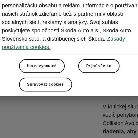
Front As
personalizáciu obsahu a reklám. Informácie o používan
pre vyh
našich stránok zdieľame tiež s partnermi v oblasti
sociálnych sietí, reklamy a analýzy. Svoj súhlas
Front Assist j
poskytujete spoločnosti Škoda Auto a.s., Škoda Auto
kolíziu
. V prí
Slovensko s.r.o. a distribučnej sieti Škoda.
Zásady
minimalizoval
používania cookies.
zastavenie
, a
dráhu vozidl
Iba nevyhnutné
Prijať všetko
cyklistov
idúc
vzťahu k týmt
rovnaký výstr
Spravovať cookies
vozidiel idúci
V kritickej si
vodič pohybom
Collision Avoi
riadenia, ab