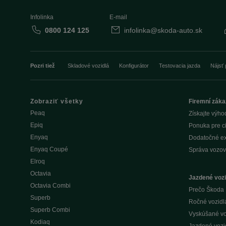
Infolinka
E-mail
0800 124 125
infolinka@skoda-auto.sk
Pozri tiež
Skladové vozidlá
Konfigurátor
Testovacia jazda
Nájsť 
Zobraziť všetky
Firemní záka
Peaq
Získajte výho
Epiq
Ponuka pre c
Enyaq
Dodatočné ex
Enyaq Coupé
Správa vozov
Elroq
Octavia
Jazdené vozi
Octavia Combi
Prečo Škoda 
Superb
Ročné vozidlá 
Superb Combi
Vyskúšané voz
Kodiaq