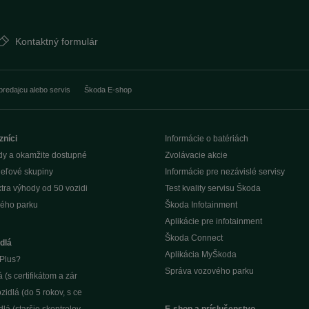
Kontaktný formulár
predajcu alebo servis
Škoda E-shop
zníci
Informácie o batériách
dy a okamžite dostupné
Zvolávacie akcie
ieľové skupiny
Informácie pre nezávislé servisy
tra výhody od 50 vozidi
Test kvality servisu Škoda
ého parku
Škoda Infotainment
Aplikácie pre infotainment
Škoda Connect
dlá
Aplikácia MyŠkoda
Plus?
Správa vozového parku
(s certifikátom a zár
idlá (do 5 rokov, s ce