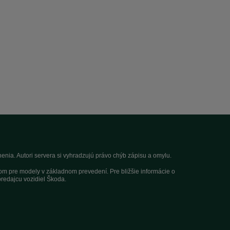
nia. Autori servera si vyhradzujú právo chýb zápisu a omylu.
dom pre modely v základnom prevedení. Pre bližšie informácie o
redajcu vozidiel Škoda.