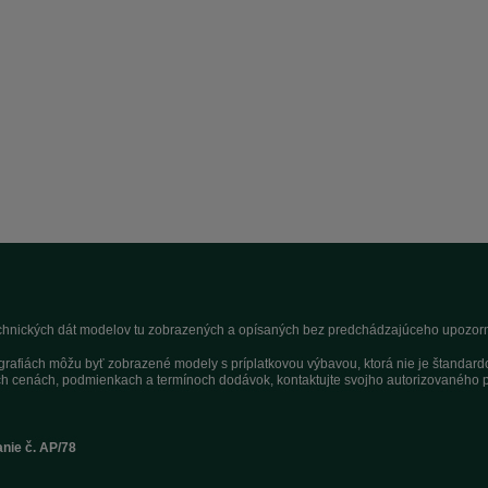
technických dát modelov tu zobrazených a opísaných bez predchádzajúceho upozorne
tografiách môžu byť zobrazené modely s príplatkovou výbavou, ktorá nie je štandar
h cenách, podmienkach a termínoch dodávok, kontaktujte svojho autorizovaného p
anie č. AP/78