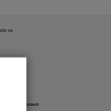
idlo sa
zpečnostní asistenti