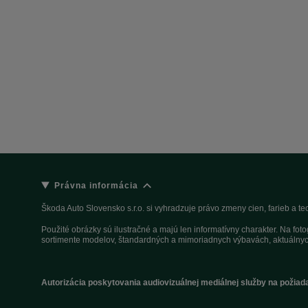
Právna informácia
Škoda Auto Slovensko s.r.o. si vyhradzuje právo zmeny cien, farieb a 
Použité obrázky sú ilustračné a majú len informatívny charakter. Na fo
sortimente modelov, štandardných a mimoriadnych výbavách, aktuálnyc
Autorizácia poskytovania audiovizuálnej mediálnej služby na požiad