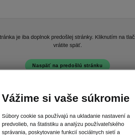
tránka je iba doplnok predošlej stránky. Kliknutím na tlač
vrátite späť.
Naspäť na predošlú stránku
Vážime si vaše súkromie
Súbory cookie sa používajú na ukladanie nastavení a
predvolieb, na štatistiku a analýzu používateľského
Superb iV - Be
správania, poskytovanie funkcií sociálnych sietí a