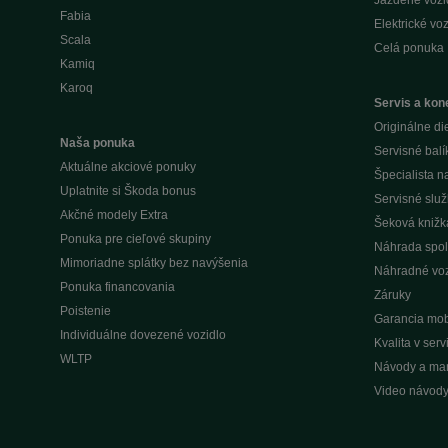
Jazdené vozid
Fabia
Elektrické voz
Scala
Celá ponuka
Kamiq
Karoq
Servis a kone
Originálne di
Naša ponuka
Servisné balí
Aktuálne akciové ponuky
Špecialista 
Uplatnite si Škoda bonus
Servisné slu
Akčné modely Extra
Šeková knižk
Ponuka pre cieľové skupiny
Náhrada spol
Mimoriadne splátky bez navýšenia
Náhradné voz
Ponuka financovania
Záruky
Poistenie
Garancia mobi
Individuálne dovezené vozidlo
Kvalita v ser
WLTP
Návody a ma
Video návod