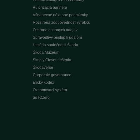
Politika kvality a ISO certifikáty
Autorizácia partnera
Všeobecné nákupné podmienky
Rozšírená zodpovednosť výrobcu
Ochrana osobných údajov
Spravodlivý prístup k údajom
História spoločnosti Škoda
Škoda Múzeum
Simply Clever riešenia
Škodaverse
Corporate governance
Etický kódex
Oznamovací systém
goTOzero