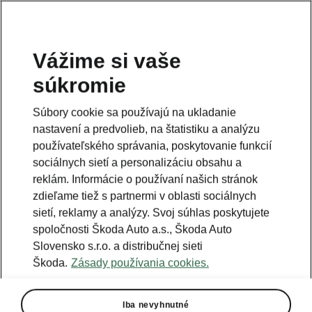
Vážime si vaše
súkromie
Táto stránka je iba doplnok predošlej stránky. Kliknutím
na tlačidlo sa vrátite späť.
Súbory cookie sa používajú na ukladanie
nastavení a predvolieb, na štatistiku a analýzu
Naspäť na predošlú stránku
používateľského správania, poskytovanie funkcií
sociálnych sietí a personalizáciu obsahu a
reklám. Informácie o používaní našich stránok
zdieľame tiež s partnermi v oblasti sociálnych
sietí, reklamy a analýzy. Svoj súhlas poskytujete
spoločnosti Škoda Auto a.s., Škoda Auto
Slovensko s.r.o. a distribučnej sieti
Škoda.
Zásady používania cookies.
Iba nevyhnutné