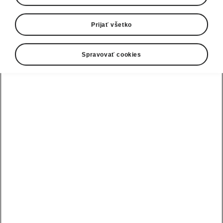
Prijať všetko
Spravovať cookies
Nový Superb Combi - Komfort
Vitajte na palube
Vďaka systému Smart Comfort Entry nebolo
nastupovanie a vystupovanie nikdy
jednoduchšie. Hneď ako odomknete Superb
Combi a otvoríte predné dvere, sedadlo vodiča