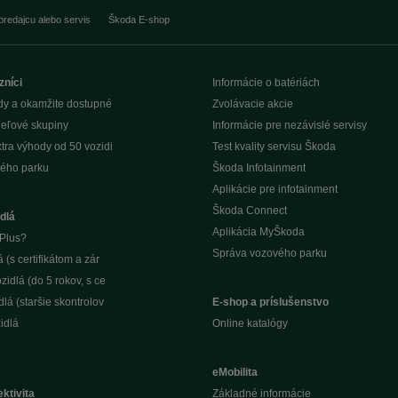
predajcu alebo servis
Škoda E-shop
zníci
Informácie o batériách
dy a okamžite dostupné
Zvolávacie akcie
ieľové skupiny
Informácie pre nezávislé servisy
tra výhody od 50 vozidi
Test kvality servisu Škoda
ého parku
Škoda Infotainment
Aplikácie pre infotainment
Škoda Connect
dlá
Aplikácia MyŠkoda
Plus?
Správa vozového parku
(s certifikátom a zár
idlá (do 5 rokov, s ce
lá (staršie skontrolov
E-shop a príslušenstvo
idlá
Online katalógy
eMobilita
ktivita
Základné informácie