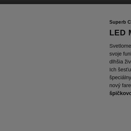
Superb C
LED M
Svetlome
svoje fu
dlhšia ži
Ich šesť
špeciálny
nový far
špičkovo