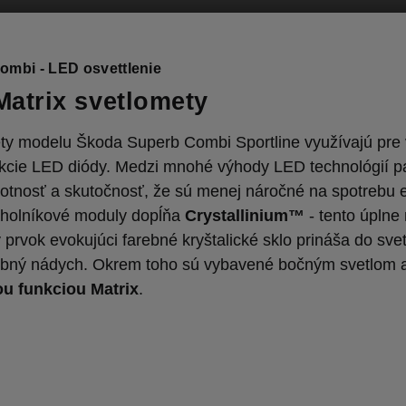
ombi - LED osvettlenie
atrix svetlomety
ty modelu Škoda Superb Combi Sportline využívajú pre 
nkcie LED diódy. Medzi mnohé výhody LED technológií pat
votnosť a skutočnosť, že sú menej náročné na spotrebu 
uholníkové moduly dopĺňa
Crystallinium™
- tento úplne
 prvok evokujúci farebné kryštalické sklo prináša do sve
ebný nádych. Okrem toho sú vybavené bočným svetlom 
u funkciou Matrix
.