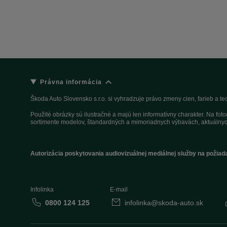
Právna informácia
Škoda Auto Slovensko s.r.o. si vyhradzuje právo zmeny cien, farieb a 
Použité obrázky sú ilustračné a majú len informatívny charakter. Na fo
sortimente modelov, štandardných a mimoriadnych výbavách, aktuálnyc
Autorizácia poskytovania audiovizuálnej mediálnej služby na požiad
Infolinka
E-mail
0800 124 125
infolinka@skoda-auto.sk