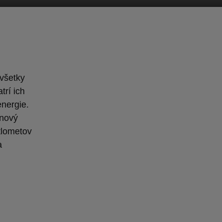
všetky
rí ich
energie.
 nový
tlometov
a