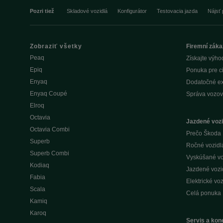
Pozri tiež
Skladové vozidlá
Konfigurátor
Testovacia jazda
Nájsť 
Zobraziť všetky
Firemní záka
Peaq
Získajte výho
Epiq
Ponuka pre c
Enyaq
Dodatočné ex
Enyaq Coupé
Správa vozov
Elroq
Octavia
Jazdené vozi
Octavia Combi
Prečo Škoda 
Superb
Ročné vozidlá 
Superb Combi
Vyskúšané voz
Kodiaq
Jazdené vozid
Fabia
Elektrické voz
Scala
Celá ponuka
Kamiq
Karoq
Servis a kone