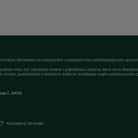
technických dát modelov tu zobrazených a opísaných bez predchádzajúceho upozorne
tografiách môžu byť zobrazené modely s príplatkovou výbavou, ktorá nie je štandar
h cenách, podmienkach a termínoch dodávok, kontaktujte svojho autorizovaného p
anie č. AP/78
Kontaktný formulár