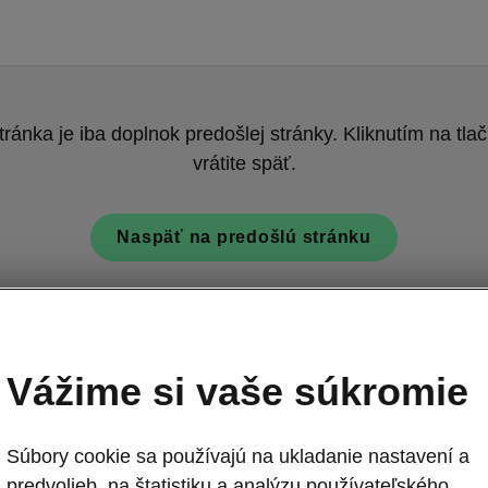
tránka je iba doplnok predošlej stránky. Kliknutím na tlač
vrátite späť.
Naspäť na predošlú stránku
Vážime si vaše súkromie
Súbory cookie sa používajú na ukladanie nastavení a
predvolieb, na štatistiku a analýzu používateľského