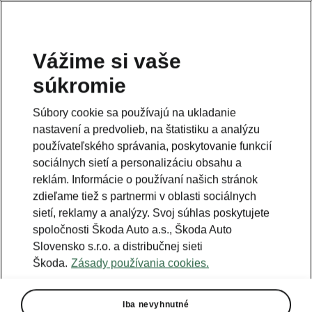
Vážime si vaše
súkromie
Táto stránka je iba doplnok predošlej stránky. Kliknutím
na tlačidlo sa vrátite späť.
Súbory cookie sa používajú na ukladanie
nastavení a predvolieb, na štatistiku a analýzu
Naspäť na predošlú stránku
používateľského správania, poskytovanie funkcií
sociálnych sietí a personalizáciu obsahu a
reklám. Informácie o používaní našich stránok
zdieľame tiež s partnermi v oblasti sociálnych
sietí, reklamy a analýzy. Svoj súhlas poskytujete
spoločnosti Škoda Auto a.s., Škoda Auto
Slovensko s.r.o. a distribučnej sieti
Škoda.
Zásady používania cookies.
Iba nevyhnutné