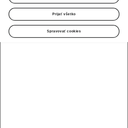
Prijať všetko
Spravovať cookies
Nová Scala - Interiér
Forma zodpovedá funkcii
Interiér Škody Scala kopíruje dizajn exteriéru a
posúva spracovanie kompaktných modelov o
krok do budúcnosti. Priestrannému interiéru
dominuje prístrojová doska s povrchmi z