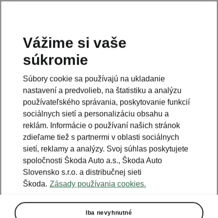
Vážime si vaše
súkromie
Táto stránka je iba doplnok predošlej stránky. Kliknutím
na tlačidlo sa vrátite späť.
Súbory cookie sa používajú na ukladanie
nastavení a predvolieb, na štatistiku a analýzu
Naspäť na predošlú stránku
používateľského správania, poskytovanie funkcií
sociálnych sietí a personalizáciu obsahu a
reklám. Informácie o používaní našich stránok
zdieľame tiež s partnermi v oblasti sociálnych
sietí, reklamy a analýzy. Svoj súhlas poskytujete
spoločnosti Škoda Auto a.s., Škoda Auto
Slovensko s.r.o. a distribučnej sieti
Škoda.
Zásady používania cookies.
Iba nevyhnutné