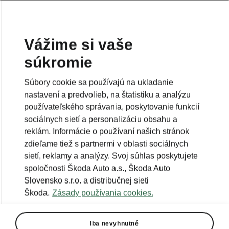
Vážime si vaše
súkromie
Táto stránka je iba doplnok predošlej stránky. Kliknutím
na tlačidlo sa vrátite späť.
Súbory cookie sa používajú na ukladanie
nastavení a predvolieb, na štatistiku a analýzu
Naspäť na predošlú stránku
používateľského správania, poskytovanie funkcií
sociálnych sietí a personalizáciu obsahu a
reklám. Informácie o používaní našich stránok
zdieľame tiež s partnermi v oblasti sociálnych
sietí, reklamy a analýzy. Svoj súhlas poskytujete
spoločnosti Škoda Auto a.s., Škoda Auto
Slovensko s.r.o. a distribučnej sieti
Škoda.
Zásady používania cookies.
Iba nevyhnutné