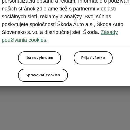
personalizáciu obsahu a reklám. Informácie o používan
Najmode
našich stránok zdieľame tiež s partnermi v oblasti
systémy
sociálnych sietí, reklamy a analýzy. Svoj súhlas
poskytujete spoločnosti Škoda Auto a.s., Škoda Auto
Octavia Sportl
Slovensko s.r.o. a distribučnej sieti Škoda.
Zásady
systémov, št
používania cookies.
voliteľnú 13"
n
hlasového asis
funkcie, ako 
Iba nevyhnutné
Prijať všetko
možné doplniť 
Spravovať cookies