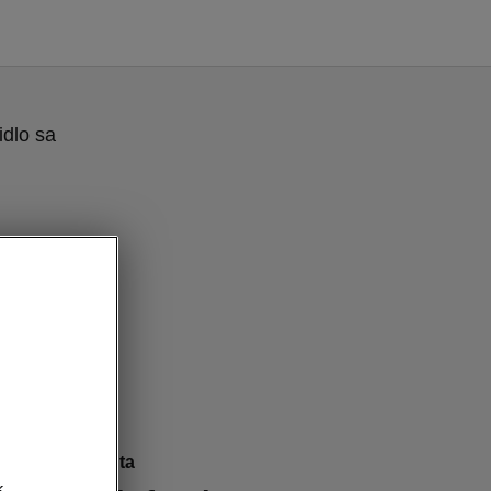
idlo sa
ine - Konektivita