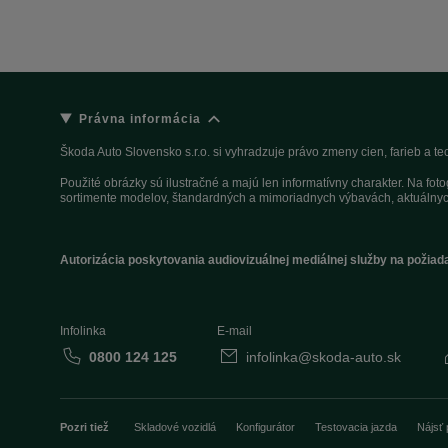
Právna informácia
Škoda Auto Slovensko s.r.o. si vyhradzuje právo zmeny cien, farieb a 
Použité obrázky sú ilustračné a majú len informatívny charakter. Na fo
sortimente modelov, štandardných a mimoriadnych výbavách, aktuálnyc
Autorizácia poskytovania audiovizuálnej mediálnej služby na požiad
Infolinka
E-mail
0800 124 125
infolinka@skoda-auto.sk
Pozri tiež
Skladové vozidlá
Konfigurátor
Testovacia jazda
Nájsť 