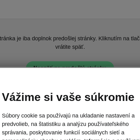
tránka je iba doplnok predošlej stránky. Kliknutím na tlač
vrátite späť.
Naspäť na predošlú stránku
Vážime si vaše súkromie
Súbory cookie sa používajú na ukladanie nastavení a
predvolieb, na štatistiku a analýzu používateľského
Octavia Sportl
správania, poskytovanie funkcií sociálnych sietí a