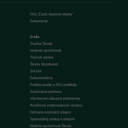
FAQ „Často kladené otázky“
Dokumenty
O nás
Značka Škoda
Vedenie spoločnosti
Tlačové správy
Škoda Storyboard
Súťaže
Dokumentácia
Politika kvality a ISO certifikáty
Autorizácia partnera
Všeobecné nákupné podmienky
Rozšírená zodpovednosť výrobcu
Ochrana osobných údajov
Spravodlivý prístup k údajom
História spoločnosti Škoda