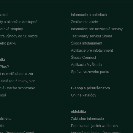
zníci
Informácie o batériách
dy a okamžite dostupné
Zvolávacie akcie
ieľové skupiny
Informácie pre nezávislé servisy
tra výhody od 50 vozidi
Test kvality servisu Škoda
ého parku
Škoda Infotainment
Aplikácie pre infotainment
Škoda Connect
dlá
Aplikácia MyŠkoda
Plus?
Správa vozového parku
(s certifikátom a zár
idlá (do 5 rokov, s ce
lá (staršie skontrolov
E-shop a príslušenstvo
idlá
Online katalógy
eMobilita
ktivita
Základné informácie
elce
Ponuka nabíjacích wallboxov