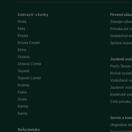
Zobraziť všetky
Firemní záka
Peaq
Získajte výho
Epiq
Ponuka pre c
Enyaq
Dodatočné ex
Enyaq Coupé
Správa vozov
Elroq
Octavia
Jazdené vozi
Octavia Combi
Prečo Škoda 
Superb
Ročné vozidlá 
Superb Combi
Vyskúšané voz
Kodiaq
Jazdené vozid
Fabia
Elektrické voz
Scala
Celá ponuka
Kamiq
Karoq
Servis a kone
Originálne di
Naša ponuka