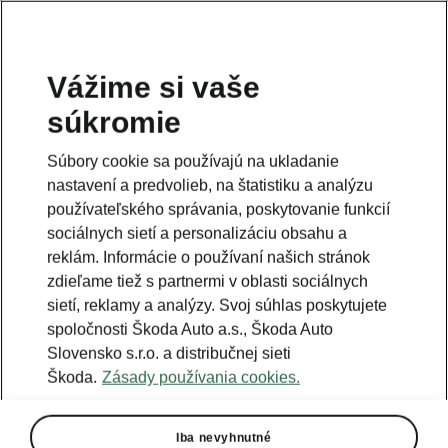
Vážime si vaše
súkromie
Táto stránka je iba doplnok predošlej stránky. Kliknutím
na tlačidlo sa vrátite späť.
Súbory cookie sa používajú na ukladanie
nastavení a predvolieb, na štatistiku a analýzu
Naspäť na predošlú stránku
používateľského správania, poskytovanie funkcií
sociálnych sietí a personalizáciu obsahu a
reklám. Informácie o používaní našich stránok
zdieľame tiež s partnermi v oblasti sociálnych
sietí, reklamy a analýzy. Svoj súhlas poskytujete
spoločnosti Škoda Auto a.s., Škoda Auto
Slovensko s.r.o. a distribučnej sieti
Škoda.
Zásady používania cookies.
Iba nevyhnutné