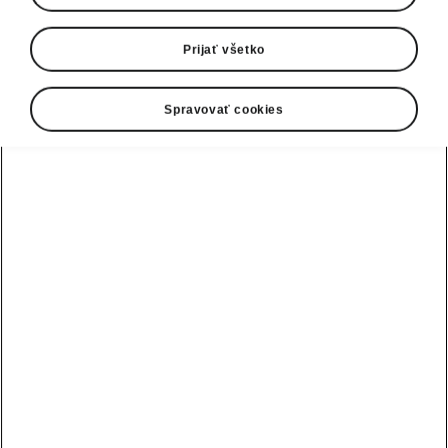
Prijať všetko
Spravovať cookies
Zmes emócií a atletických
schopností
Prednej časti dominuje lesklá čierna maska
chladiča s logom RS a športový charakter
vozidla podčiarkuje predný nárazník vo farbe
karosérie RS s čiernym difúzorom. Štandardne