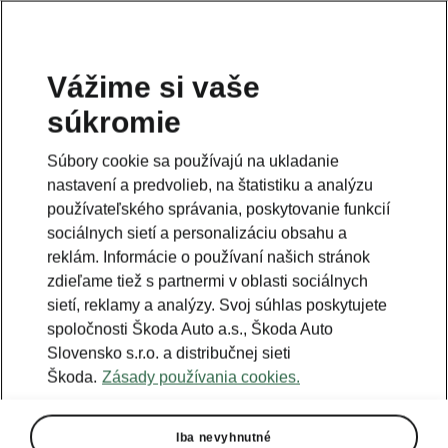
Vážime si vaše
súkromie
Táto stránka je iba doplnok predošlej stránky. Kliknutím
na tlačidlo sa vrátite späť.
Súbory cookie sa používajú na ukladanie
nastavení a predvolieb, na štatistiku a analýzu
Naspäť na predošlú stránku
používateľského správania, poskytovanie funkcií
sociálnych sietí a personalizáciu obsahu a
reklám. Informácie o používaní našich stránok
zdieľame tiež s partnermi v oblasti sociálnych
sietí, reklamy a analýzy. Svoj súhlas poskytujete
spoločnosti Škoda Auto a.s., Škoda Auto
Slovensko s.r.o. a distribučnej sieti
Škoda.
Zásady používania cookies.
Iba nevyhnutné