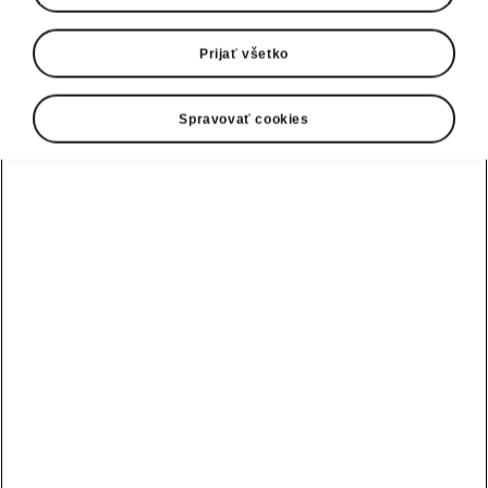
Prijať všetko
Spravovať cookies
Nová Octavia Combi - Skvelé maličkosti
Škrabka na ľad s meradlom
hĺbky dezénu pneumatík
Skvelý detail Simply Clever, ktorý sa hodí,
keď
prídu prvé mrazy
. Teraz už nemusíte