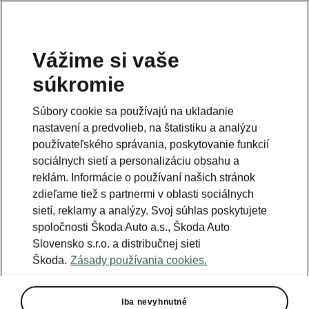
Vážime si vaše
súkromie
Táto stránka je iba doplnok predošlej stránky. Kliknutím
na tlačidlo sa vrátite späť.
Súbory cookie sa používajú na ukladanie
nastavení a predvolieb, na štatistiku a analýzu
Naspäť na predošlú stránku
používateľského správania, poskytovanie funkcií
sociálnych sietí a personalizáciu obsahu a
reklám. Informácie o používaní našich stránok
zdieľame tiež s partnermi v oblasti sociálnych
sietí, reklamy a analýzy. Svoj súhlas poskytujete
spoločnosti Škoda Auto a.s., Škoda Auto
Slovensko s.r.o. a distribučnej sieti
Škoda.
Zásady používania cookies.
Iba nevyhnutné