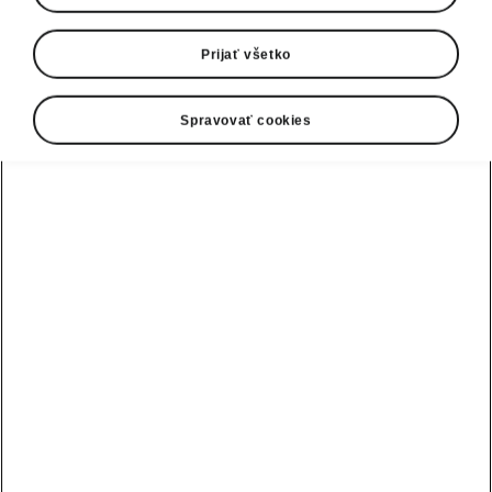
Prijať všetko
Spravovať cookies
Dizajn vyžarujúci silu a
eleganciu
Okamžite rozpoznateľný dizajn modelu Octavia
Combi Sportline vám rozbúši srdce.
Najvýraznejšími prvkami vozidla sú kovovo
čierne okolie masky chladiča, nárazník