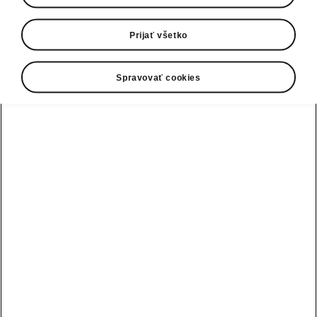
Technické údaje
Prijať všetko
Rozmery vozidla
Spravovať cookies
Vonkajšie a vnútorné rozmery, objem
batožinového priestoru.