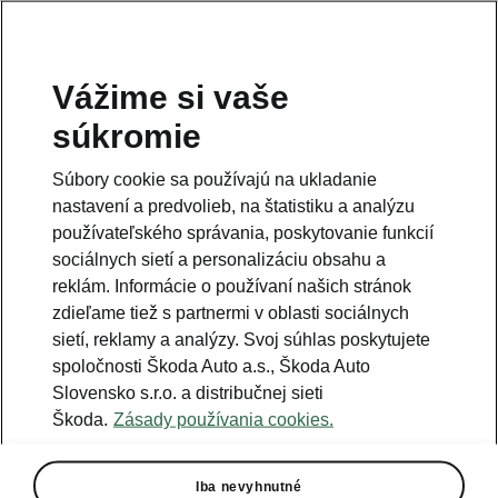
Vážime si vaše
súkromie
Táto stránka je doplnkovým krokom k úvodnej stránke
modelu. Kliknutím na tlačidlo sa dostanete späť.
Súbory cookie sa používajú na ukladanie
nastavení a predvolieb, na štatistiku a analýzu
Návrat na pôvodnú stránku
používateľského správania, poskytovanie funkcií
sociálnych sietí a personalizáciu obsahu a
reklám. Informácie o používaní našich stránok
zdieľame tiež s partnermi v oblasti sociálnych
sietí, reklamy a analýzy. Svoj súhlas poskytujete
spoločnosti Škoda Auto a.s., Škoda Auto
Slovensko s.r.o. a distribučnej sieti
Škoda.
Zásady používania cookies.
Všetky podrobnosti, ktoré ste hľadali
Iba nevyhnutné
Škoda Kodiaq -