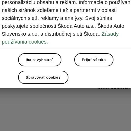
V jednod
personalizáciu obsahu a reklám. Informácie o používan
našich stránok zdieľame tiež s partnermi v oblasti
Priestoru vodi
sociálnych sietí, reklamy a analýzy. Svoj súhlas
strede ozdob
poskytujete spoločnosti Škoda Auto a.s., Škoda Auto
s dekoratívny
Slovensko s.r.o. a distribučnej sieti Škoda.
Zásady
matného chróm
používania cookies.
obrazovka inf
palubnej dosky
Iba nevyhnutné
Prijať všetko
keď bol volič
volant, má str
Spravovať cookies
pocit. Ambient
dverí dodáva i