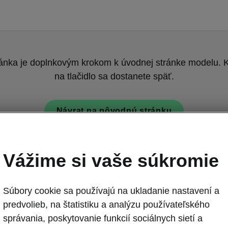
ránka je doplnkovým krokom k úvodnej stránke modelu. K
na tlačidlo sa dostanete späť.
Návrat na pôvodnú stránku
Vážime si vaše súkromie
Súbory cookie sa používajú na ukladanie nastavení a
predvolieb, na štatistiku a analýzu používateľského
Škoda Kodiaq -
správania, poskytovanie funkcií sociálnych sietí a