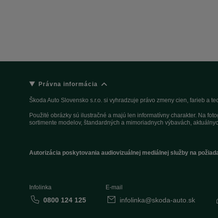
Právna informácia
Škoda Auto Slovensko s.r.o. si vyhradzuje právo zmeny cien, farieb a 
Použité obrázky sú ilustračné a majú len informatívny charakter. Na fo
sortimente modelov, štandardných a mimoriadnych výbavách, aktuálnyc
Autorizácia poskytovania audiovizuálnej mediálnej služby na požiad
Infolinka
E-mail
0800 124 125
infolinka@skoda-auto.sk