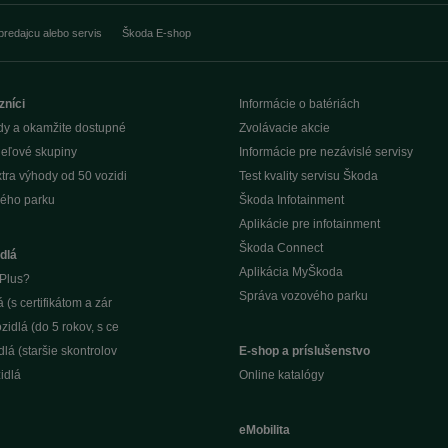
predajcu alebo servis
Škoda E-shop
zníci
Informácie o batériách
dy a okamžite dostupné
Zvolávacie akcie
ieľové skupiny
Informácie pre nezávislé servisy
tra výhody od 50 vozidi
Test kvality servisu Škoda
ého parku
Škoda Infotainment
Aplikácie pre infotainment
Škoda Connect
dlá
Aplikácia MyŠkoda
Plus?
Správa vozového parku
(s certifikátom a zár
idlá (do 5 rokov, s ce
lá (staršie skontrolov
E-shop a príslušenstvo
idlá
Online katalógy
eMobilita