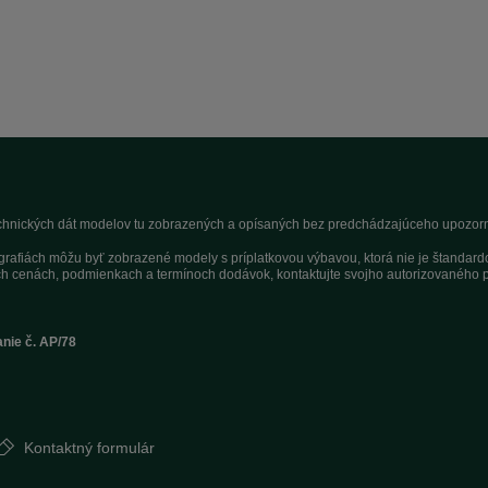
technických dát modelov tu zobrazených a opísaných bez predchádzajúceho upozorne
tografiách môžu byť zobrazené modely s príplatkovou výbavou, ktorá nie je štandar
h cenách, podmienkach a termínoch dodávok, kontaktujte svojho autorizovaného p
anie č. AP/78
Kontaktný formulár