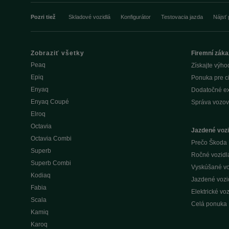
Pozri tiež
Skladové vozidlá
Konfigurátor
Testovacia jazda
Nájsť 
Zobraziť všetky
Firemní záka
Peaq
Získajte výho
Epiq
Ponuka pre c
Enyaq
Dodatočné ex
Enyaq Coupé
Správa vozov
Elroq
Octavia
Jazdené vozi
Octavia Combi
Prečo Škoda 
Superb
Ročné vozidlá 
Superb Combi
Vyskúšané voz
Kodiaq
Jazdené vozid
Fabia
Elektrické voz
Scala
Celá ponuka
Kamiq
Karoq