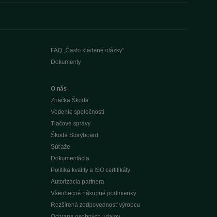
FAQ „Často kladené otázky“
Dokumenty
O nás
Značka Škoda
Vedenie spoločnosti
Tlačové správy
Škoda Storyboard
Súťaže
Dokumentácia
Politika kvality a ISO certifikáty
Autorizácia partnera
Všeobecné nákupné podmienky
Rozšírená zodpovednosť výrobcu
Ochrana osobných údajov