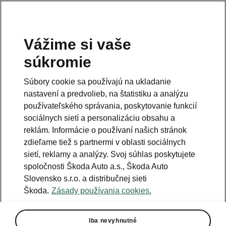
Vážime si vaše
súkromie
Táto stránka je iba doplnok predošlej stránky. Kliknutím
na tlačidlo sa vrátite späť.
Súbory cookie sa používajú na ukladanie
nastavení a predvolieb, na štatistiku a analýzu
Naspäť na predošlú stránku
používateľského správania, poskytovanie funkcií
sociálnych sietí a personalizáciu obsahu a
reklám. Informácie o používaní našich stránok
zdieľame tiež s partnermi v oblasti sociálnych
sietí, reklamy a analýzy. Svoj súhlas poskytujete
spoločnosti Škoda Auto a.s., Škoda Auto
Slovensko s.r.o. a distribučnej sieti
Škoda.
Zásady používania cookies.
Iba nevyhnutné