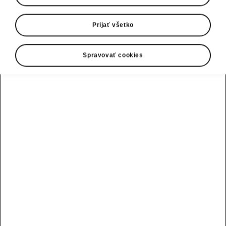
Prijať všetko
Spravovať cookies
Benefity eMobility
eMobilita v plnej paráde
Infraštruktúra na prevádzku elektrifikovaných
vozidiel sa každým dňom rozširuje. Vďaka
Powerpass
, verejnému nabíjaciemu riešeniu
pre zákazníkov elektrických vozidiel Škoda,