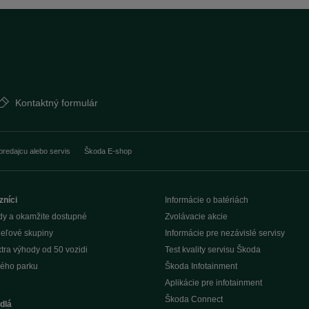
Kontaktný formulár
predajcu alebo servis
Škoda E-shop
zníci
Informácie o batériách
dy a okamžite dostupné
Zvolávacie akcie
ieľové skupiny
Informácie pre nezávislé servisy
tra výhody od 50 vozidi
Test kvality servisu Škoda
ého parku
Škoda Infotainment
Aplikácie pre infotainment
Škoda Connect
dlá