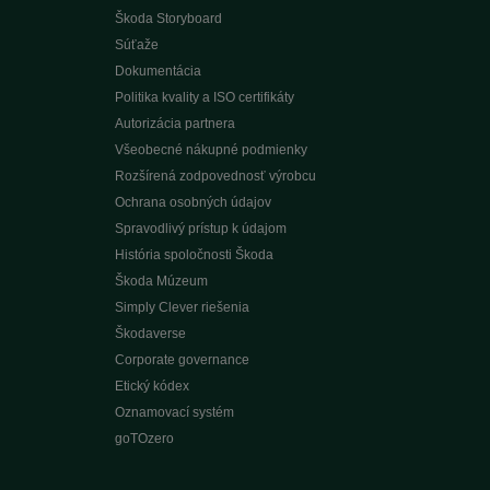
Škoda Storyboard
Súťaže
Dokumentácia
Politika kvality a ISO certifikáty
Autorizácia partnera
Všeobecné nákupné podmienky
Rozšírená zodpovednosť výrobcu
Ochrana osobných údajov
Spravodlivý prístup k údajom
História spoločnosti Škoda
Škoda Múzeum
Simply Clever riešenia
Škodaverse
Corporate governance
Etický kódex
Oznamovací systém
goTOzero