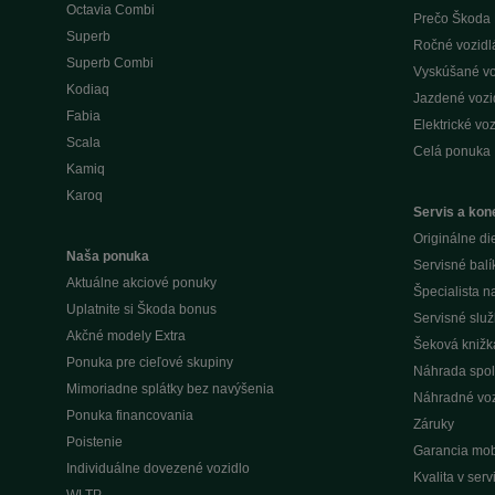
Octavia Combi
Prečo Škoda 
Superb
Ročné vozidlá 
Superb Combi
Vyskúšané voz
Kodiaq
Jazdené vozid
Fabia
Elektrické voz
Scala
Celá ponuka
Kamiq
Karoq
Servis a kone
Originálne di
Naša ponuka
Servisné balí
Aktuálne akciové ponuky
Špecialista 
Uplatnite si Škoda bonus
Servisné slu
Akčné modely Extra
Šeková knižk
Ponuka pre cieľové skupiny
Náhrada spol
Mimoriadne splátky bez navýšenia
Náhradné voz
Ponuka financovania
Záruky
Poistenie
Garancia mobi
Individuálne dovezené vozidlo
Kvalita v ser