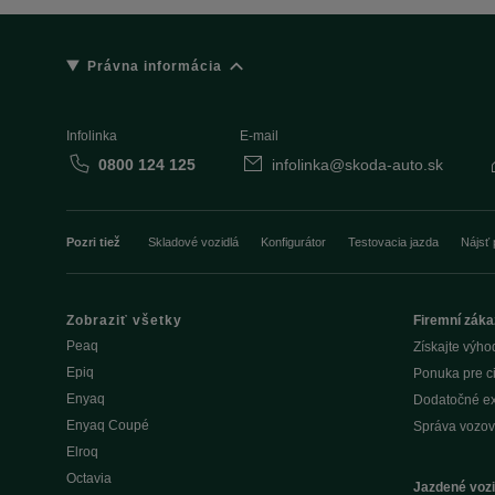
Právna informácia
Infolinka
E-mail
0800 124 125
infolinka@skoda-auto.sk
Pozri tiež
Skladové vozidlá
Konfigurátor
Testovacia jazda
Nájsť 
Zobraziť všetky
Firemní záka
Peaq
Získajte výho
Epiq
Ponuka pre c
Enyaq
Dodatočné ex
Enyaq Coupé
Správa vozov
Elroq
Octavia
Jazdené vozi