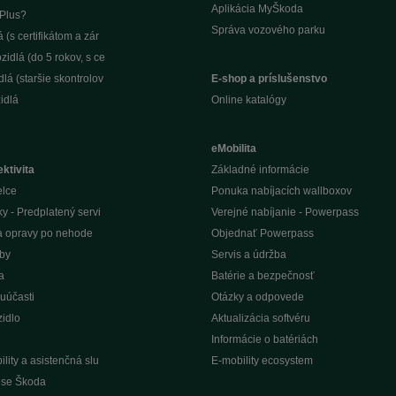
Aplikácia MyŠkoda
Plus?
Správa vozového parku
(s certifikátom a zár
idlá (do 5 rokov, s ce
lá (staršie skontrolov
E-shop a príslušenstvo
idlá
Online katalógy
eMobilita
ktivita
Základné informácie
elce
Ponuka nabíjacích wallboxov
ky - Predplatený servi
Verejné nabíjanie - Powerpass
na opravy po nehode
Objednať Powerpass
žby
Servis a údržba
a
Batérie a bezpečnosť
uúčasti
Otázky a odpovede
idlo
Aktualizácia softvéru
Informácie o batériách
lity a asistenčná slu
E-mobility ecosystem
vise Škoda