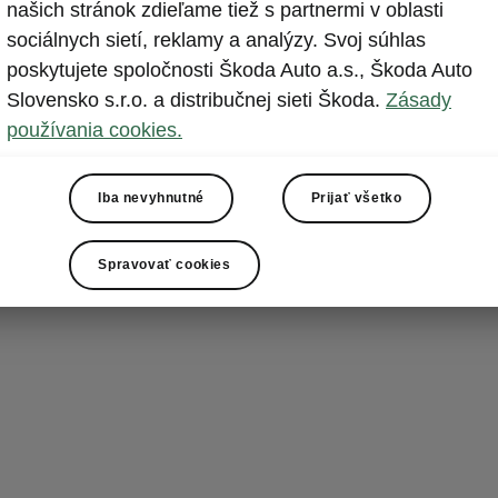
Dáždnik
našich stránok zdieľame tiež s partnermi v oblasti
sociálnych sietí, reklamy a analýzy. Svoj súhlas
Nová Fabia má
poskytujete spoločnosti Škoda Auto a.s., Škoda Auto
schránku s dá
Slovensko s.r.o. a distribučnej sieti Škoda.
Zásady
počasia. Schr
používania cookies.
odvádzaná kan
bez obáv uloži
Iba nevyhnutné
Prijať všetko
Spravovať cookies