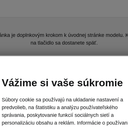
ránka je doplnkovým krokom k úvodnej stránke modelu. K
na tlačidlo sa dostanete späť.
Návrat na pôvodnú stránku
Vážime si vaše súkromie
Súbory cookie sa používajú na ukladanie nastavení a
predvolieb, na štatistiku a analýzu používateľského
správania, poskytovanie funkcií sociálnych sietí a
Nová Škoda Fa
personalizáciu obsahu a reklám. Informácie o používan