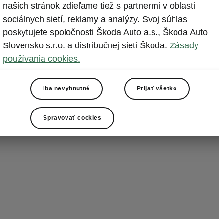
Krásna 
našich stránok zdieľame tiež s partnermi v oblasti
sociálnych sietí, reklamy a analýzy. Svoj súhlas
LED svetlome
poskytujete spoločnosti Škoda Auto a.s., Škoda Auto
dynamický vzh
Slovensko s.r.o. a distribučnej sieti Škoda.
Zásady
invenčnými tv
používania cookies.
nová Fabia ta
s atraktívnou 
Iba nevyhnutné
Prijať všetko
prispievajú k 
svojej triede (
Spravovať cookies
stanici.