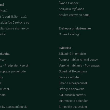
Škoda Connect
dlá
Aplikácia MyŠkoda
Plus?
Správa vozového parku
(s certifikátom a zár
idlá (do 5 rokov, s ce
lá (staršie skontrolov
E-shop a príslušenstvo
idlá
Online katalógy
eMobilita
ktivita
Základné informácie
elce
Ponuka nabíjacích wallboxov
ky - Predplatený servi
Verejné nabíjanie - Powerpass
na opravy po nehode
Objednať Powerpass
žby
Servis a údržba
a
Batérie a bezpečnosť
uúčasti
Otázky a odpovede
idlo
Aktualizácia softvéru
Informácie o batériách
lity a asistenčná slu
E-mobility ecosystem