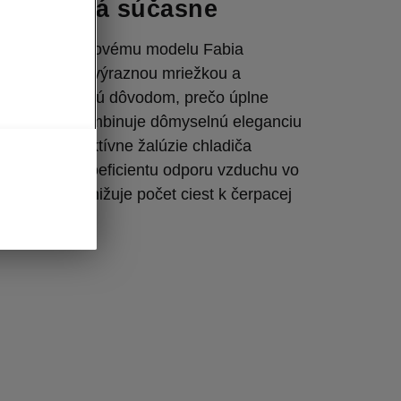
a funkčná súčasne
ty dodávajú novému modelu Fabia
ľad. Spolu s výraznou mriežkou a
arom kapoty sú dôvodom, prečo úplne
k úspešne kombinuje dômyselnú eleganciu
dynamikou. Aktívne žalúzie chladiča
najlepšiemu koeficientu odporu vzduchu vo
od 0,28), čo znižuje počet ciest k čerpacej