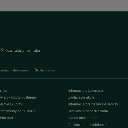
Kontaktný formulár
predajcu alebo servis
Škoda E-shop
zníci
Informácie o batériách
dy a okamžite dostupné
Zvolávacie akcie
ieľové skupiny
Informácie pre nezávislé servisy
tra výhody od 50 vozidi
Test kvality servisu Škoda
ého parku
Škoda Infotainment
Aplikácie pre infotainment