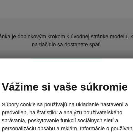
ránka je doplnkovým krokom k úvodnej stránke modelu. K
na tlačidlo sa dostanete späť.
Návrat na pôvodnú stránku
Vážime si vaše súkromie
Súbory cookie sa používajú na ukladanie nastavení a
predvolieb, na štatistiku a analýzu používateľského
správania, poskytovanie funkcií sociálnych sietí a
Nová Škoda Fa
personalizáciu obsahu a reklám. Informácie o používan