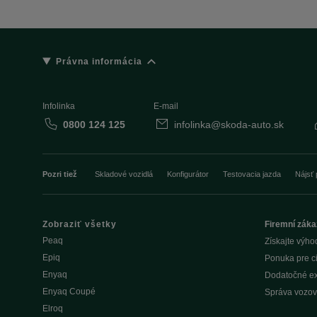
Právna informácia
Infolinka
E-mail
0800 124 125
infolinka@skoda-auto.sk
Pozri tiež
Skladové vozidlá
Konfigurátor
Testovacia jazda
Nájsť 
Zobraziť všetky
Firemní záka
Peaq
Získajte výho
Epiq
Ponuka pre c
Enyaq
Dodatočné ex
Enyaq Coupé
Správa vozov
Elroq