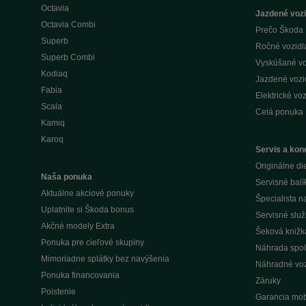
Octavia
Jazdené vozi
Octavia Combi
Prečo Škoda 
Superb
Ročné vozidlá 
Superb Combi
Vyskúšané voz
Kodiaq
Jazdené vozid
Fabia
Elektrické voz
Scala
Celá ponuka
Kamiq
Karoq
Servis a kone
Originálne di
Naša ponuka
Servisné balí
Aktuálne akciové ponuky
Špecialista 
Uplatnite si Škoda bonus
Servisné slu
Akčné modely Extra
Šeková knižk
Ponuka pre cieľové skupiny
Náhrada spol
Mimoriadne splátky bez navýšenia
Náhradné voz
Ponuka financovania
Záruky
Poistenie
Garancia mobi