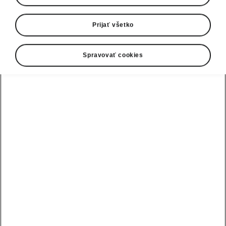
Prijať všetko
Spravovať cookies
Fabia Monte Carlo - Batožinový priestor
Priehradka na kabát
Kam si dať kabát, sako alebo dáždnik?
Priehradka na kabát pod krytom batožinového
priestoru poskytuje priestor na uloženie práve
takých vecí, takže zostanú čisté a upratané.