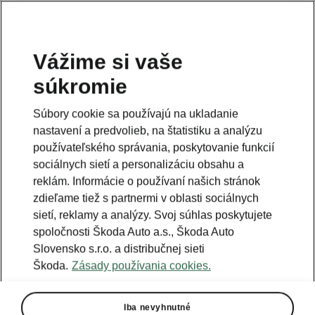
Vážime si vaše
súkromie
Táto stránka je iba doplnok predošlej stránky. Kliknutím
na tlačidlo sa vrátite späť.
Súbory cookie sa používajú na ukladanie
nastavení a predvolieb, na štatistiku a analýzu
Naspäť na predošlú stránku
používateľského správania, poskytovanie funkcií
sociálnych sietí a personalizáciu obsahu a
reklám. Informácie o používaní našich stránok
zdieľame tiež s partnermi v oblasti sociálnych
sietí, reklamy a analýzy. Svoj súhlas poskytujete
spoločnosti Škoda Auto a.s., Škoda Auto
Slovensko s.r.o. a distribučnej sieti
Škoda.
Zásady používania cookies.
Iba nevyhnutné