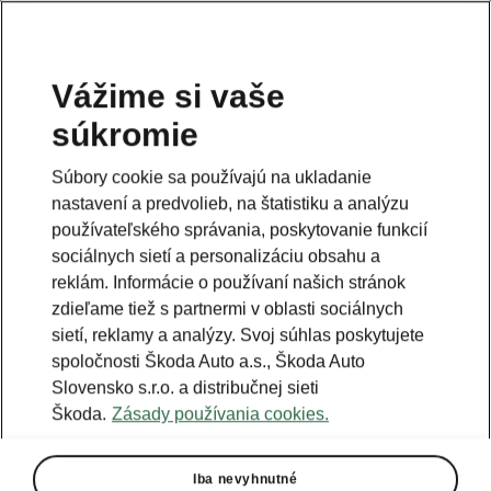
Vážime si vaše
súkromie
Táto stránka je iba doplnok predošlej stránky. Kliknutím
na tlačidlo sa vrátite späť.
Súbory cookie sa používajú na ukladanie
nastavení a predvolieb, na štatistiku a analýzu
Naspäť na predošlú stránku
používateľského správania, poskytovanie funkcií
sociálnych sietí a personalizáciu obsahu a
reklám. Informácie o používaní našich stránok
zdieľame tiež s partnermi v oblasti sociálnych
sietí, reklamy a analýzy. Svoj súhlas poskytujete
spoločnosti Škoda Auto a.s., Škoda Auto
Slovensko s.r.o. a distribučnej sieti
Škoda.
Zásady používania cookies.
Iba nevyhnutné