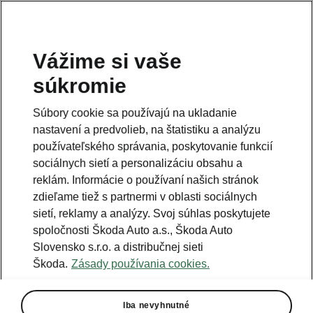
Vážime si vaše
súkromie
Táto stránka je iba doplnok predošlej stránky. Kliknutím
na tlačidlo sa vrátite späť.
Súbory cookie sa používajú na ukladanie
nastavení a predvolieb, na štatistiku a analýzu
Naspäť na predošlú stránku
používateľského správania, poskytovanie funkcií
sociálnych sietí a personalizáciu obsahu a
reklám. Informácie o používaní našich stránok
zdieľame tiež s partnermi v oblasti sociálnych
sietí, reklamy a analýzy. Svoj súhlas poskytujete
spoločnosti Škoda Auto a.s., Škoda Auto
Slovensko s.r.o. a distribučnej sieti
Škoda.
Zásady používania cookies.
Iba nevyhnutné