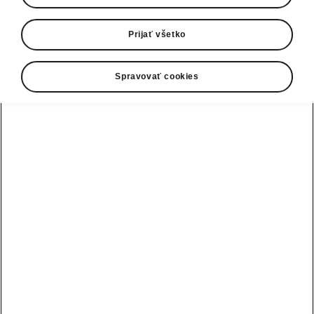
Prijať všetko
Spravovať cookies
Enyaq Coupé - Prvky na zvýšenie
komfortu
Vyhrievaný volant
Enyaq Coupé je vybavený vyhrievaným
volantom, čo je v
zime dar z nebies
, najmä
keď máte ruky zmrznuté od škrabania ľadu z