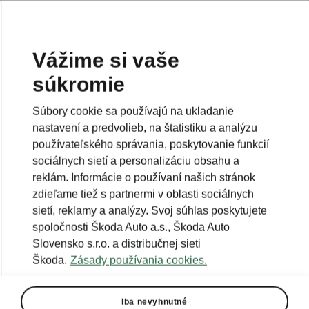
Vážime si vaše
súkromie
Táto stránka je iba doplnok predošlej stránky. Kliknutím
na tlačidlo sa vrátite späť.
Súbory cookie sa používajú na ukladanie
nastavení a predvolieb, na štatistiku a analýzu
Naspäť na predošlú stránku
používateľského správania, poskytovanie funkcií
sociálnych sietí a personalizáciu obsahu a
reklám. Informácie o používaní našich stránok
zdieľame tiež s partnermi v oblasti sociálnych
sietí, reklamy a analýzy. Svoj súhlas poskytujete
spoločnosti Škoda Auto a.s., Škoda Auto
Slovensko s.r.o. a distribučnej sieti
Škoda.
Zásady používania cookies.
Iba nevyhnutné