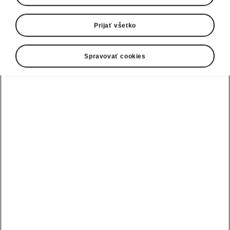
Prijať všetko
Spravovať cookies
Bezpečnosť modelu Enyaq Coupé
Asistenčné systémy vodiča
Enyaq Coupé je vybavený najmodernejšími
asistenčnými systémami vodiča, ktoré sa
postarajú nielen o vašu bezpečnosť a
bezpečnosť ostatných pasažierov, ale aj o