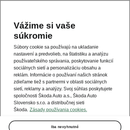
Vážime si vaše
súkromie
Táto stránka je iba doplnok predošlej stránky. Kliknutím
na tlačidlo sa vrátite späť.
Súbory cookie sa používajú na ukladanie
nastavení a predvolieb, na štatistiku a analýzu
Naspäť na predošlú stránku
používateľského správania, poskytovanie funkcií
sociálnych sietí a personalizáciu obsahu a
reklám. Informácie o používaní našich stránok
zdieľame tiež s partnermi v oblasti sociálnych
sietí, reklamy a analýzy. Svoj súhlas poskytujete
spoločnosti Škoda Auto a.s., Škoda Auto
Slovensko s.r.o. a distribučnej sieti
Škoda.
Zásady používania cookies.
Iba nevyhnutné