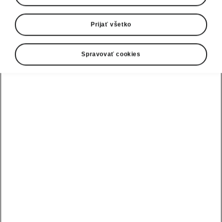
Prijať všetko
Spravovať cookies
Odvážny dizajn v duchu RS
Predná časť modelu Enyaq RS Coupé v štýle
dizajnového jazyka Modern Solid zaujme
vďaka maske Tech-Deck Face, v ktorej sú
elegantne integrované senzory a výrazná
osvetlená čelná mriežka Light Band s