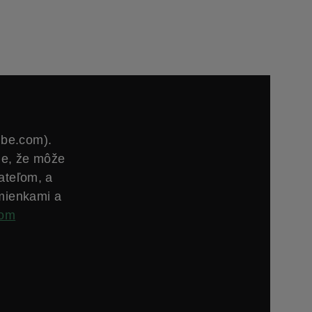
ube.com).
ie, že môže
ateľom, a
mienkami a
com