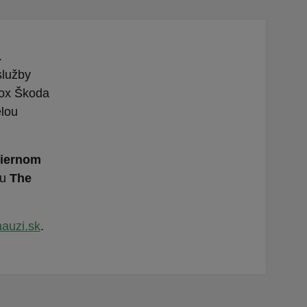
.
služby
box Škoda
elou
Čiernom
ku
The
hauzi.sk
.