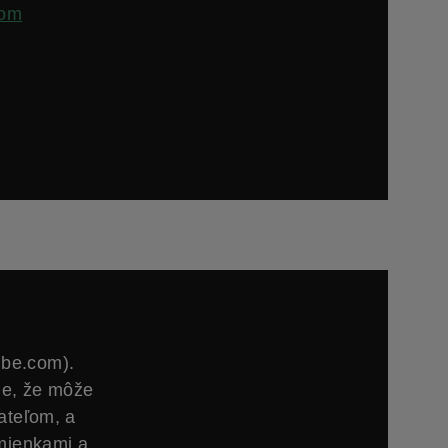
com
ube.com).
ie, že môže
ateľom, a
mienkami a