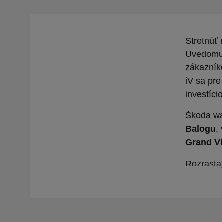
Stretnúť 
Uvedomujú
zákazníko
iV sa pre
investíci
Škoda wa
Balogu
,
Grand Ví
Rozrasta