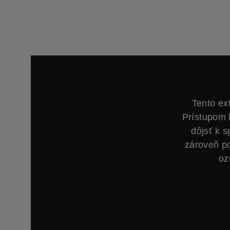
Tento ex
Prístupom 
dôjsť k 
zároveň p
oz