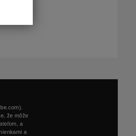
nabiť
och
lbox
ube.com).
ie, že môže
ateľom, a
mienkami a