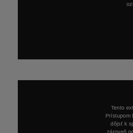
oz
Tento ex
Prístupom 
dôjsť k 
zároveň p