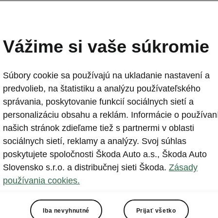
edali
Vážime si vaše súkromie
Súbory cookie sa používajú na ukladanie nastavení a
predvolieb, na štatistiku a analýzu používateľského
Elektrodovolenka na
správania, poskytovanie funkcií sociálnych sietí a
Slovensku
personalizáciu obsahu a reklám. Informácie o používan
našich stránok zdieľame tiež s partnermi v oblasti
sociálnych sietí, reklamy a analýzy. Svoj súhlas
poskytujete spoločnosti Škoda Auto a.s., Škoda Auto
Slovensko s.r.o. a distribučnej sieti Škoda.
Zásady
 v oblasti elektromobility na Slovensku rozširujeme infraš
používania cookies.
h staníc do obľúbených dovolenkových lokalít.
 vyrážajú za dobrodružstvom alebo relaxom po celej kraji
Iba nevyhnutné
Prijať všetko