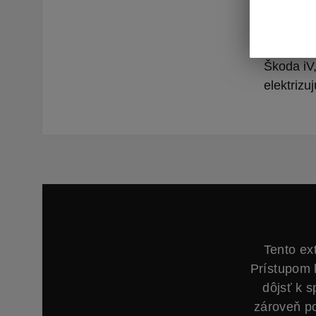
elektrick
svoje voz
obľúbený
Škoda iV,
elektrizu
Tento ex
Prístupom 
dôjsť k 
zároveň p