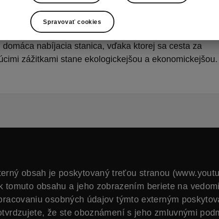
om alebo plug-in hybridnom vozidle, tak môžu po novom 
idlo aj na chatách v luxusnom alebo horskom štýle. V tr
Spravovať cookies
ch ubytovacích zariadeniach na Slovensku pribudol wal
 domáca nabíjacia stanica, vďaka ktorej sa cesta za
júcimi zážitkami stane ekologickejšou a ekonomickejšou.
terný obsah je poskytovaný treťou stranou (www.yout
k tomuto obsahu a jeho zobrazením beriete na vedom
spracovaniu osobných údajov týmto externým poskytov
otvrdzujete, že ste oboznámení s jeho zmluvnými pod