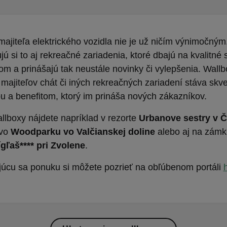
majiteľa elektrického vozidla nie je už ničím výnimočným
 si to aj rekreačné zariadenia, ktoré dbajú na kvalitné 
m a prinášajú tak neustále novinky či vylepšenia. Wall
 majiteľov chát či iných rekreačných zariadení stáva skv
ou a benefitom, ktorý im prináša nových zákazníkov.
llboxy nájdete napríklad v rezorte
Urbanove sestry v 
 vo
Woodparku vo Valčianskej doline
alebo aj na zám
gľaš**** pri Zvolene
.
júcu sa ponuku si môžete pozrieť na obľúbenom portáli