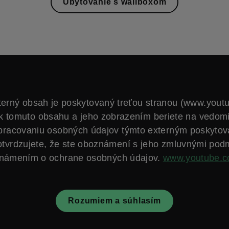
Ubytovanie s wallboxom
terný obsah je poskytovaný treťou stranou (www.yout
k tomuto obsahu a jeho zobrazením beriete na vedom
spracovaniu osobných údajov týmto externým poskytov
otvrdzujete, že ste oboznámení s jeho zmluvnými pod
námením o ochrane osobných údajov.
www.youtube.
Rozumiem a súhlasím